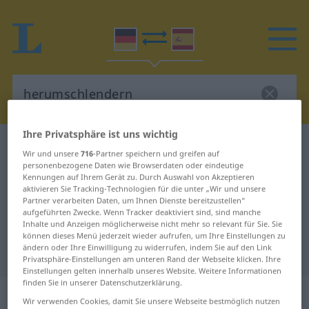
Ihre Privatsphäre ist uns wichtig
Deutsch-Spanisch Wörterbuch
herumschlendern
Wir und unsere
716
-Partner speichern und greifen auf
Deutsch-Spanisch Übersetzung für
personenbezogene Daten wie Browserdaten oder eindeutige
Kennungen auf Ihrem Gerät zu. Durch Auswahl von Akzeptieren
"herumschlendern"
aktivieren Sie Tracking-Technologien für die unter „Wir und unsere
Partner verarbeiten Daten, um Ihnen Dienste bereitzustellen“
aufgeführten Zwecke. Wenn Tracker deaktiviert sind, sind manche
Inhalte und Anzeigen möglicherweise nicht mehr so relevant für Sie. Sie
"herumschlendern" Spanisch
können dieses Menü jederzeit wieder aufrufen, um Ihre Einstellungen zu
ändern oder Ihre Einwilligung zu widerrufen, indem Sie auf den Link
Übersetzung
Privatsphäre-Einstellungen am unteren Rand der Webseite klicken. Ihre
Einstellungen gelten innerhalb unseres Website. Weitere Informationen
finden Sie in unserer Datenschutzerklärung.
„herumschlendern“
: intransitives
Wir verwenden Cookies, damit Sie unsere Webseite bestmöglich nutzen