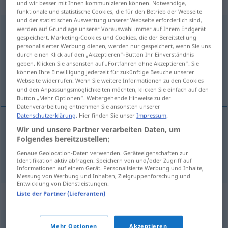
Verb
und wir besser mit Ihnen kommunizieren können. Notwendige,
funktionale und statistische Cookies, die für den Betrieb der Webseite
und der statistischen Auswertung unserer Webseite erforderlich sind,
herumschlendern
v/i
<
sein
>
werden auf Grundlage unserer Vorauswahl immer auf Ihrem Endgerät
gespeichert. Marketing-Cookies und Cookies, die der Bereitstellung
personalisierter Werbung dienen, werden nur gespeichert, wenn Sie uns
Übersicht aller Übersetzungen
durch einen Klick auf den „Akzeptieren“-Button Ihr Einverständnis
(Für mehr Details die Übersetzung anklicken/antippen)
geben. Klicken Sie ansonsten auf „Fortfahren ohne Akzeptieren“. Sie
können Ihre Einwilligung jederzeit für zukünftige Besuche unserer
Webseite widerrufen. Wenn Sie weitere Informationen zu den Cookies
callejear, deambular
und den Anpassungsmöglichkeiten möchten, klicken Sie einfach auf den
Button „Mehr Optionen“. Weitergehende Hinweise zu der
Datenverarbeitung entnehmen Sie ansonsten unserer
Datenschutzerklärung
. Hier finden Sie unser
Impressum
.
Wir und unsere Partner verarbeiten Daten, um
callejear
herumschlendern
Folgendes bereitzustellen:
Genaue Geolocation-Daten verwenden. Geräteeigenschaften zur
deambular
herumschlendern
Identifikation aktiv abfragen. Speichern von und/oder Zugriff auf
Informationen auf einem Gerät. Personalisierte Werbung und Inhalte,
Messung von Werbung und Inhalten, Zielgruppenforschung und
Entwicklung von Dienstleistungen.
Liste der Partner (Lieferanten)
Synonyme für "herumschlendern"
Mehr Optionen
Akzeptieren