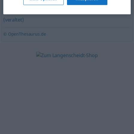
lustwandeln (geh.)
,
schlendern
,
flanieren
,
wandeln
,
promenieren
,
spazieren (Hauptform)
,
(sich) ergehen
(veraltet)
© OpenThesaurus.de