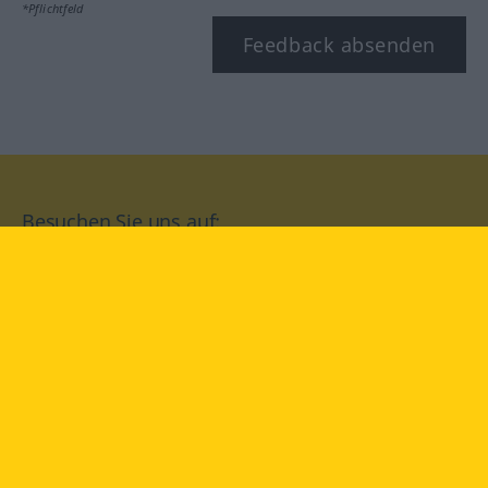
*Pflichtfeld
Feedback absenden
Besuchen Sie uns auf:
facebook
YouTube
Instagram
Langenscheidt
NUTZUNGSBEDINGUNGEN