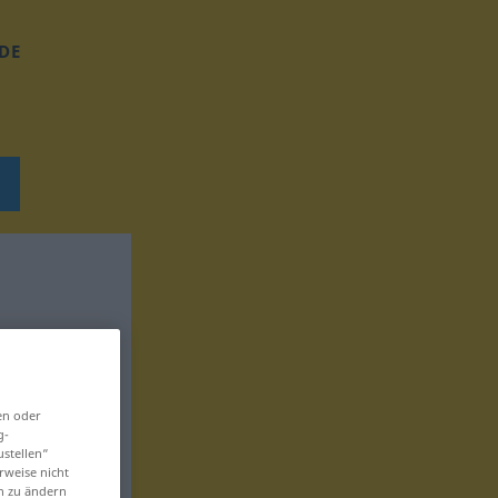
DE
en oder
g-
ustellen“
rweise nicht
en zu ändern