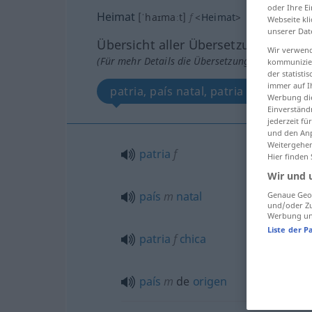
oder Ihre E
Heimat
[ˈhaɪmaːt]
f
<
Heimat
>
Webseite kli
unserer Dat
Übersicht aller Übersetzungen
Wir verwend
(Für mehr Details die Übersetzung anklicken/an
kommunizier
der statist
immer auf I
patria, país natal, patria chica, país
Werbung die
Einverständ
jederzeit f
und den Anp
Weitergehen
patria
f
Hier finden
Wir und 
país
m
natal
Genaue Geol
und/oder Zu
Werbung und
Liste der P
patria
f
chica
país
m
de
origen