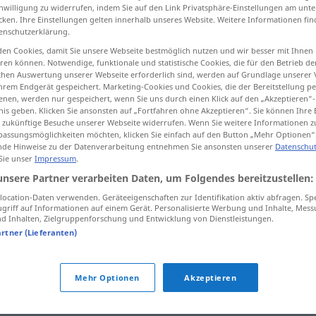
inwilligung zu widerrufen, indem Sie auf den Link Privatsphäre-Einstellungen am unt
cken. Ihre Einstellungen gelten innerhalb unseres Website. Weitere Informationen fin
enschutzerklärung.
en Cookies, damit Sie unsere Webseite bestmöglich nutzen und wir besser mit Ihnen
tippen)
en können. Notwendige, funktionale und statistische Cookies, die für den Betrieb d
ischen Auswertung unserer Webseite erforderlich sind, werden auf Grundlage unserer
hrem Endgerät gespeichert. Marketing-Cookies und Cookies, die der Bereitstellung per
 de origen
nen, werden nur gespeichert, wenn Sie uns durch einen Klick auf den „Akzeptieren“-
nis geben. Klicken Sie ansonsten auf „Fortfahren ohne Akzeptieren“. Sie können Ihre 
ür zukünftige Besuche unserer Webseite widerrufen. Wenn Sie weitere Informationen 
assungsmöglichkeiten möchten, klicken Sie einfach auf den Button „Mehr Optionen“
de Hinweise zu der Datenverarbeitung entnehmen Sie ansonsten unserer
Datenschut
Heimat
 Sie unser
Impressum
.
unsere Partner verarbeiten Daten, um Folgendes bereitzustellen:
Heimat
(≈ Heimatland)
ocation-Daten verwenden. Geräteeigenschaften zur Identifikation aktiv abfragen. Sp
griff auf Informationen auf einem Gerät. Personalisierte Werbung und Inhalte, Mes
 Inhalten, Zielgruppenforschung und Entwicklung von Dienstleistungen.
artner (Lieferanten)
Heimat
engere
Mehr Optionen
Akzeptieren
Heimat
einer Spezialität