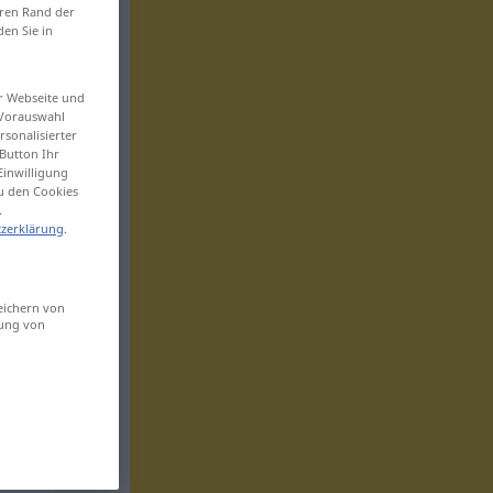
eren Rand der
den Sie in
er Webseite und
 Vorauswahl
sonalisierter
Button Ihr
Einwilligung
zu den Cookies
.
zerklärung
.
eichern von
sung von