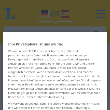
Ihre Privatsphäre ist uns wichtig
Wir und unsere
716
-Partner speichern und greifen auf
Deutsch-Spanisch Wörterbuch
heiligsprechen
personenbezogene Daten wie Browserdaten oder eindeutige
Deutsch-Spanisch Übersetzung für
Kennungen auf Ihrem Gerät zu. Durch Auswahl von Akzeptieren
aktivieren Sie Tracking-Technologien für die unter „Wir und unsere
"heiligsprechen"
Partner verarbeiten Daten, um Ihnen Dienste bereitzustellen“
aufgeführten Zwecke. Wenn Tracker deaktiviert sind, sind manche
Inhalte und Anzeigen möglicherweise nicht mehr so relevant für Sie. Sie
können dieses Menü jederzeit wieder aufrufen, um Ihre Einstellungen zu
"heiligsprechen" Spanisch
ändern oder Ihre Einwilligung zu widerrufen, indem Sie auf den Link
Privatsphäre-Einstellungen am unteren Rand der Webseite klicken. Ihre
Übersetzung
Einstellungen gelten innerhalb unseres Website. Weitere Informationen
finden Sie in unserer Datenschutzerklärung.
„heiligsprechen“
: transitives Verb
Wir verwenden Cookies, damit Sie unsere Webseite bestmöglich nutzen
und wir besser mit Ihnen kommunizieren können. Notwendige,