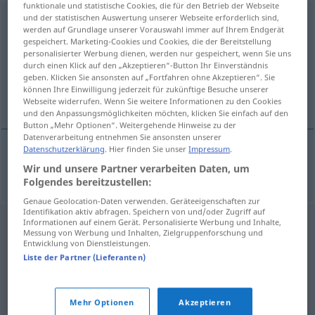
funktionale und statistische Cookies, die für den Betrieb der Webseite
und der statistischen Auswertung unserer Webseite erforderlich sind,
heiligsprechen
v/t
<
irr
,
sep
>
werden auf Grundlage unserer Vorauswahl immer auf Ihrem Endgerät
gespeichert. Marketing-Cookies und Cookies, die der Bereitstellung
Übersicht aller Übersetzungen
personalisierter Werbung dienen, werden nur gespeichert, wenn Sie uns
(Für mehr Details die Übersetzung anklicken/antippen)
durch einen Klick auf den „Akzeptieren“-Button Ihr Einverständnis
geben. Klicken Sie ansonsten auf „Fortfahren ohne Akzeptieren“. Sie
können Ihre Einwilligung jederzeit für zukünftige Besuche unserer
canonizar
Webseite widerrufen. Wenn Sie weitere Informationen zu den Cookies
und den Anpassungsmöglichkeiten möchten, klicken Sie einfach auf den
Button „Mehr Optionen“. Weitergehende Hinweise zu der
Datenverarbeitung entnehmen Sie ansonsten unserer
Datenschutzerklärung
. Hier finden Sie unser
Impressum
.
canonizar
heiligsprechen
Wir und unsere Partner verarbeiten Daten, um
Folgendes bereitzustellen:
Genaue Geolocation-Daten verwenden. Geräteeigenschaften zur
Identifikation aktiv abfragen. Speichern von und/oder Zugriff auf
Informationen auf einem Gerät. Personalisierte Werbung und Inhalte,
Messung von Werbung und Inhalten, Zielgruppenforschung und
Entwicklung von Dienstleistungen.
Liste der Partner (Lieferanten)
Mehr Optionen
Akzeptieren