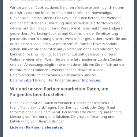
Wir verwenden Cookies, damit Sie unsere Webseite bestmöglich nutzen
Übersicht aller Übersetzungen
und wir besser mit Ihnen kommunizieren können. Notwendige,
funktionale und statistische Cookies, die für den Betrieb der Webseite
(Für mehr Details die Übersetzung anklicken/antippen)
und der statistischen Auswertung unserer Webseite erforderlich sind,
werden auf Grundlage unserer Vorauswahl immer auf Ihrem Endgerät
curar
gespeichert. Marketing-Cookies und Cookies, die der Bereitstellung
personalisierter Werbung dienen, werden nur gespeichert, wenn Sie uns
durch einen Klick auf den „Akzeptieren“-Button Ihr Einverständnis
geben. Klicken Sie ansonsten auf „Fortfahren ohne Akzeptieren“. Sie
können Ihre Einwilligung jederzeit für zukünftige Besuche unserer
Webseite widerrufen. Wenn Sie weitere Informationen zu den Cookies
curar
(
de
)
heilen
von
und den Anpassungsmöglichkeiten möchten, klicken Sie einfach auf den
Button „Mehr Optionen“. Weitergehende Hinweise zu der
Datenverarbeitung entnehmen Sie ansonsten unserer
Datenschutzerklärung
. Hier finden Sie unser
Impressum
.
„heilen“
: intransitives Verb
Wir und unsere Partner verarbeiten Daten, um
Folgendes bereitzustellen:
heilen
v/i
<
s.
>
Genaue Geolocation-Daten verwenden. Geräteeigenschaften zur
Identifikation aktiv abfragen. Speichern von und/oder Zugriff auf
Informationen auf einem Gerät. Personalisierte Werbung und Inhalte,
Übersicht aller Übersetzungen
Messung von Werbung und Inhalten, Zielgruppenforschung und
Entwicklung von Dienstleistungen.
(Für mehr Details die Übersetzung anklicken/antippen)
Liste der Partner (Lieferanten)
curarse