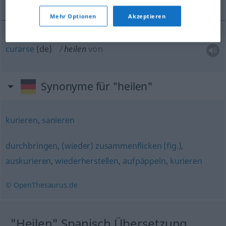
Mehr Optionen
Akzeptieren
curarse
(
de
)
heilen
von
Synonyme für "heilen"
kurieren
,
sanieren
durchbringen
,
(wieder) zusammenflicken (fig.)
,
auskurieren
,
wiederherstellen
,
aufpäppeln
,
kurieren
© OpenThesaurus.de
"Heilen" Spanisch Übersetzung