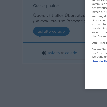
kommunizier
Gussasphalt
m
der statist
immer auf I
Übersicht aller Übersetzungen
Werbung die
Einverständ
(Für mehr Details die Übersetzung anklicken/an
jederzeit f
und den Anp
asfalto colado
Weitergehen
Hier finden
Wir und 
Genaue Geol
asfalto
m
colado
und/oder Zu
Werbung und
Liste der P