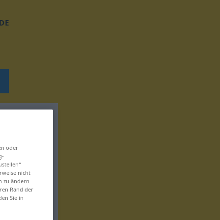
DE
en oder
g-
ustellen“
rweise nicht
en zu ändern
eren Rand der
den Sie in