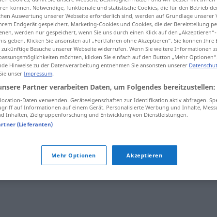
en können. Notwendige, funktionale und statistische Cookies, die für den Betrieb d
ischen Auswertung unserer Webseite erforderlich sind, werden auf Grundlage unserer
hrem Endgerät gespeichert. Marketing-Cookies und Cookies, die der Bereitstellung per
nen, werden nur gespeichert, wenn Sie uns durch einen Klick auf den „Akzeptieren“-
nis geben. Klicken Sie ansonsten auf „Fortfahren ohne Akzeptieren“. Sie können Ihre 
tippen)
ür zukünftige Besuche unserer Webseite widerrufen. Wenn Sie weitere Informationen 
assungsmöglichkeiten möchten, klicken Sie einfach auf den Button „Mehr Optionen“
de Hinweise zu der Datenverarbeitung entnehmen Sie ansonsten unserer
Datenschut
 Sie unser
Impressum
.
unsere Partner verarbeiten Daten, um Folgendes bereitzustellen:
ocation-Daten verwenden. Geräteeigenschaften zur Identifikation aktiv abfragen. Sp
Gussasphalt
griff auf Informationen auf einem Gerät. Personalisierte Werbung und Inhalte, Mes
 Inhalten, Zielgruppenforschung und Entwicklung von Dienstleistungen.
artner (Lieferanten)
Mehr Optionen
Akzeptieren