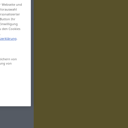
er Webseite und
 Vorauswahl
sonalisierter
Button Ihr
Einwilligung
zu den Cookies
.
zerklärung
.
eichern von
sung von