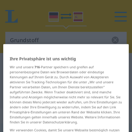
Ihre Privatsphäre ist uns wichtig
Deutsch-Spanisch Wörterbuch
Grundstoff
Wir und unsere
716
-Partner speichern und greifen auf
Deutsch-Spanisch Übersetzung für
personenbezogene Daten wie Browserdaten oder eindeutige
Kennungen auf Ihrem Gerät zu. Durch Auswahl von Akzeptieren
"Grundstoff"
aktivieren Sie Tracking-Technologien für die unter „Wir und unsere
Partner verarbeiten Daten, um Ihnen Dienste bereitzustellen“
aufgeführten Zwecke. Wenn Tracker deaktiviert sind, sind manche
Inhalte und Anzeigen möglicherweise nicht mehr so relevant für Sie. Sie
"Grundstoff" Spanisch Übersetzung
können dieses Menü jederzeit wieder aufrufen, um Ihre Einstellungen zu
ändern oder Ihre Einwilligung zu widerrufen, indem Sie auf den Link
Privatsphäre-Einstellungen am unteren Rand der Webseite klicken. Ihre
„Grundstoff“
: Maskulinum
Einstellungen gelten innerhalb unseres Website. Weitere Informationen
finden Sie in unserer Datenschutzerklärung.
Wir verwenden Cookies, damit Sie unsere Webseite bestmöglich nutzen
Grundstoff
m
<
Grundstoff(e)s
;
Grundstoffe
>