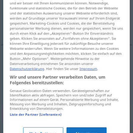
und wir besser mit Ihnen kommunizieren können. Notwendige,
funktionale und statistische Cookies, die für den Betrieb der Webseite
Übersicht aller Übersetzungen
und der statistischen Auswertung unserer Webseite erforderlich sind,
(Für mehr Details die Übersetzung anklicken/antippen)
werden auf Grundlage unserer Vorauswahl immer auf Ihrem Endgerät
gespeichert. Marketing-Cookies und Cookies, die der Bereitstellung
personalisierter Werbung dienen, werden nur gespeichert, wenn Sie uns
elemento
materia prima
durch einen Klick auf den „Akzeptieren“-Button Ihr Einverständnis
geben. Klicken Sie ansonsten auf „Fortfahren ohne Akzeptieren“. Sie
können Ihre Einwilligung jederzeit für zukünftige Besuche unserer
Webseite widerrufen. Wenn Sie weitere Informationen zu den Cookies
und den Anpassungsmöglichkeiten möchten, klicken Sie einfach auf den
Button „Mehr Optionen“. Weitergehende Hinweise zu der
elemento
m
Grundstoff
CHEM
Datenverarbeitung entnehmen Sie ansonsten unserer
Datenschutzerklärung
. Hier finden Sie unser
Impressum
.
Wir und unsere Partner verarbeiten Daten, um
materia
f
prima
Grundstoff
(≈ Rohstoff)
Folgendes bereitzustellen:
Genaue Geolocation-Daten verwenden. Geräteeigenschaften zur
Identifikation aktiv abfragen. Speichern von und/oder Zugriff auf
Informationen auf einem Gerät. Personalisierte Werbung und Inhalte,
Messung von Werbung und Inhalten, Zielgruppenforschung und
Entwicklung von Dienstleistungen.
Synonyme für "Grundstoff"
Liste der Partner (Lieferanten)