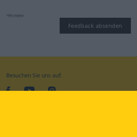
*Pflichtfeld
Feedback absenden
Besuchen Sie uns auf:
facebook
YouTube
Instagram
Langenscheidt