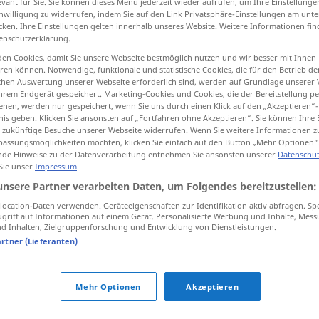
evant für Sie. Sie können dieses Menü jederzeit wieder aufrufen, um Ihre Einstellung
inwilligung zu widerrufen, indem Sie auf den Link Privatsphäre-Einstellungen am unt
cken. Ihre Einstellungen gelten innerhalb unseres Website. Weitere Informationen fin
enschutzerklärung.
en Cookies, damit Sie unsere Webseite bestmöglich nutzen und wir besser mit Ihnen
tippen)
en können. Notwendige, funktionale und statistische Cookies, die für den Betrieb d
ischen Auswertung unserer Webseite erforderlich sind, werden auf Grundlage unserer
hrem Endgerät gespeichert. Marketing-Cookies und Cookies, die der Bereitstellung per
nen, werden nur gespeichert, wenn Sie uns durch einen Klick auf den „Akzeptieren“-
nis geben. Klicken Sie ansonsten auf „Fortfahren ohne Akzeptieren“. Sie können Ihre 
ür zukünftige Besuche unserer Webseite widerrufen. Wenn Sie weitere Informationen 
assungsmöglichkeiten möchten, klicken Sie einfach auf den Button „Mehr Optionen“
de Hinweise zu der Datenverarbeitung entnehmen Sie ansonsten unserer
Datenschut
grotesk
 Sie unser
Impressum
.
unsere Partner verarbeiten Daten, um Folgendes bereitzustellen:
ocation-Daten verwenden. Geräteeigenschaften zur Identifikation aktiv abfragen. Sp
groteske
Figur
griff auf Informationen auf einem Gerät. Personalisierte Werbung und Inhalte, Mes
 Inhalten, Zielgruppenforschung und Entwicklung von Dienstleistungen.
artner (Lieferanten)
Mehr Optionen
Akzeptieren