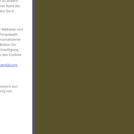
en zu ändern
eren Rand der
den Sie in
er Webseite und
 Vorauswahl
sonalisierter
Button Ihr
Einwilligung
zu den Cookies
.
zerklärung
.
eichern von
sung von