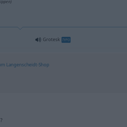
tippen)
Grotesk
TYPO
h?