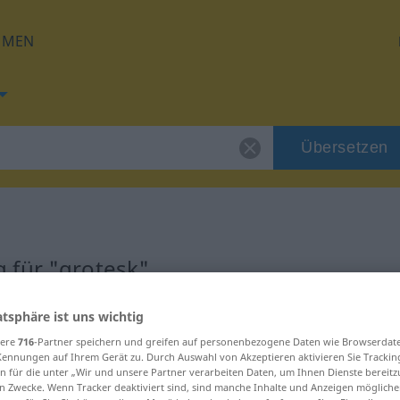
HMEN
Übersetzen
 für "grotesk"
ng
atsphäre ist uns wichtig
sere
716
-Partner speichern und greifen auf personenbezogene Daten wie Browserdat
Kennungen auf Ihrem Gerät zu. Durch Auswahl von Akzeptieren aktivieren Sie Trackin
n für die unter „Wir und unsere Partner verarbeiten Daten, um Ihnen Dienste bereitz
n Zwecke. Wenn Tracker deaktiviert sind, sind manche Inhalte und Anzeigen mögliche