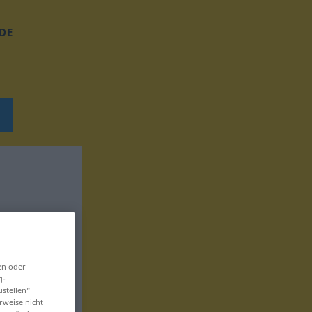
DE
en oder
g-
ustellen“
rweise nicht