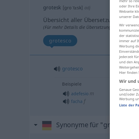
mehr so rel
oder Ihre E
grotesk
[groˈtɛsk]
adj
Webseite kli
unserer Dat
Übersicht aller Übersetzungen
Wir verwend
(Für mehr Details die Übersetzung anklicken/an
kommunizier
der statist
grotesco
immer auf I
Werbung die
Einverständ
jederzeit f
und den Anp
Weitergehen
grotesco
Hier finden
Wir und 
Beispiele
Genaue Geol
m
adefesio
und/oder Zu
Werbung und
f
facha
Liste der P
Synonyme für "grotesk"