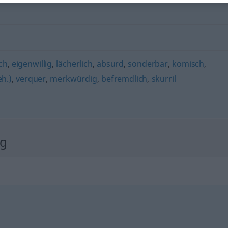
ch
,
eigenwillig
,
lächerlich
,
absurd
,
sonderbar
,
komisch
,
eh.)
,
verquer
,
merkwürdig
,
befremdlich
,
skurril
ng