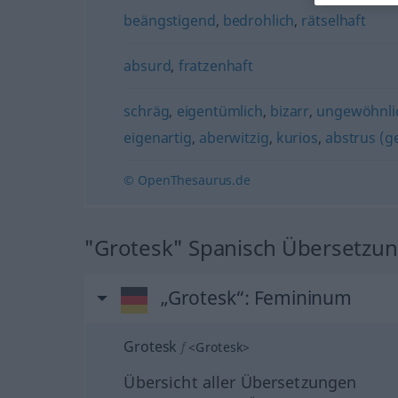
beängstigend
,
bedrohlich
,
rätselhaft
absurd
,
fratzenhaft
schräg
,
eigentümlich
,
bizarr
,
ungewöhnli
eigenartig
,
aberwitzig
,
kurios
,
abstrus (g
© OpenThesaurus.de
"Grotesk" Spanisch Übersetzu
„Grotesk“
: Femininum
Grotesk
f
<
Grotesk
>
Übersicht aller Übersetzungen