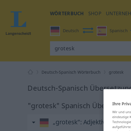
WÖRTERBUCH
SHOP
UNTERNE
Deutsch
Spanisch
Deutsch-Spanisch Wörterbuch
grotesk
Deutsch-Spanisch Übersetzung
"grotesk" Spanisch Übersetzu
Ihre Priv
Wir und un
eindeutige 
„grotesk“
: Adjektiv
Technologie
aufgeführte