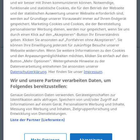
und wir besser mit Ihnen kommunizieren können. Notwendige,
funktionale und statistische Cookies, die für den Betrieb der Webseite
Übersicht aller Übersetzungen
und der statistischen Auswertung unserer Webseite erforderlich sind,
werden auf Grundlage unserer Vorauswahl immer auf Ihrem Endgerät
(Für mehr Details die Übersetzung anklicken/antippen)
gespeichert. Marketing-Cookies und Cookies, die der Bereitstellung
personalisierter Werbung dienen, werden nur gespeichert, wenn Sie uns
cebada perlada mondada
durch einen Klick auf den „Akzeptieren“-Button Ihr Einverständnis
geben. Klicken Sie ansonsten auf „Fortfahren ohne Akzeptieren“. Sie
können Ihre Einwilligung jederzeit für zukünftige Besuche unserer
Webseite widerrufen. Wenn Sie weitere Informationen zu den Cookies
und den Anpassungsmöglichkeiten möchten, klicken Sie einfach auf den
Beispiele
Button „Mehr Optionen“. Weitergehende Hinweise zu der
Datenverarbeitung entnehmen Sie ansonsten unserer
Graupen
<
>
MEIST
PL
Datenschutzerklärung
. Hier finden Sie unser
Impressum
.
f
od
Wir und unsere Partner verarbeiten Daten, um
cebada
perlada
mondada
Folgendes bereitzustellen:
Genaue Geolocation-Daten verwenden. Geräteeigenschaften zur
Identifikation aktiv abfragen. Speichern von und/oder Zugriff auf
Informationen auf einem Gerät. Personalisierte Werbung und Inhalte,
Synonyme für "Graupe"
Messung von Werbung und Inhalten, Zielgruppenforschung und
Entwicklung von Dienstleistungen.
Liste der Partner (Lieferanten)
Lusche (ugs.)
,
Blindgänger (ugs.)
,
Null (ugs.)
,
Nulpe
Mehr Optionen
Akzeptieren