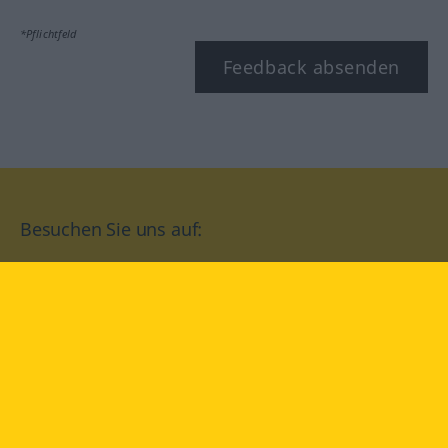
*Pflichtfeld
Feedback absenden
Besuchen Sie uns auf:
facebook
YouTube
Instagram
Langenscheidt