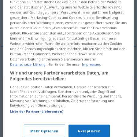
funktionale und statistische Cookies, die für den Betrieb der Webseite
und der statistischen Auswertung unserer Webseite erforderlich sind,
Übersicht aller Übersetzungen
werden auf Grundlage unserer Vorauswahl immer auf Ihrem Endgerät
gespeichert. Marketing-Cookies und Cookies, die der Bereitstellung
(Für mehr Details die Übersetzung anklicken/antippen)
personalisierter Werbung dienen, werden nur gespeichert, wenn Sie uns
durch einen Klick auf den „Akzeptieren“-Button Ihr Einverständnis
urna funeraria
geben. Klicken Sie ansonsten auf „Fortfahren ohne Akzeptieren“. Sie
können Ihre Einwilligung jederzeit für zukünftige Besuche unserer
Webseite widerrufen. Wenn Sie weitere Informationen zu den Cookies
und den Anpassungsmöglichkeiten möchten, klicken Sie einfach auf den
Button „Mehr Optionen“. Weitergehende Hinweise zu der
Datenverarbeitung entnehmen Sie ansonsten unserer
urna
f
funeraria
Graburne
Datenschutzerklärung
. Hier finden Sie unser
Impressum
.
Wir und unsere Partner verarbeiten Daten, um
Folgendes bereitzustellen:
Genaue Geolocation-Daten verwenden. Geräteeigenschaften zur
Identifikation aktiv abfragen. Speichern von und/oder Zugriff auf
Informationen auf einem Gerät. Personalisierte Werbung und Inhalte,
Messung von Werbung und Inhalten, Zielgruppenforschung und
Entwicklung von Dienstleistungen.
Liste der Partner (Lieferanten)
Mehr Optionen
Akzeptieren