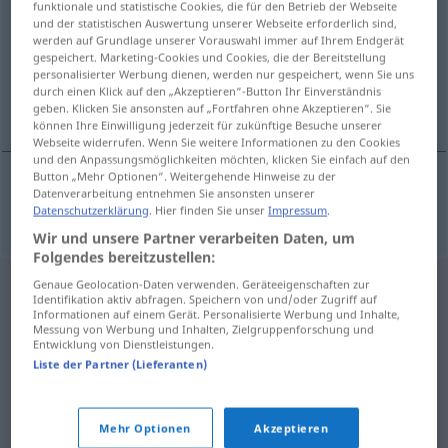
funktionale und statistische Cookies, die für den Betrieb der Webseite
und der statistischen Auswertung unserer Webseite erforderlich sind,
Übersicht aller Übersetzungen
werden auf Grundlage unserer Vorauswahl immer auf Ihrem Endgerät
gespeichert. Marketing-Cookies und Cookies, die der Bereitstellung
(Für mehr Details die Übersetzung anklicken/antippen)
personalisierter Werbung dienen, werden nur gespeichert, wenn Sie uns
durch einen Klick auf den „Akzeptieren“-Button Ihr Einverständnis
número de la suerte
geben. Klicken Sie ansonsten auf „Fortfahren ohne Akzeptieren“. Sie
können Ihre Einwilligung jederzeit für zukünftige Besuche unserer
Webseite widerrufen. Wenn Sie weitere Informationen zu den Cookies
und den Anpassungsmöglichkeiten möchten, klicken Sie einfach auf den
Button „Mehr Optionen“. Weitergehende Hinweise zu der
Datenverarbeitung entnehmen Sie ansonsten unserer
número
m
de la
suerte
Glückszahl
Datenschutzerklärung
. Hier finden Sie unser
Impressum
.
Wir und unsere Partner verarbeiten Daten, um
Folgendes bereitzustellen:
Genaue Geolocation-Daten verwenden. Geräteeigenschaften zur
Identifikation aktiv abfragen. Speichern von und/oder Zugriff auf
Informationen auf einem Gerät. Personalisierte Werbung und Inhalte,
Messung von Werbung und Inhalten, Zielgruppenforschung und
Entwicklung von Dienstleistungen.
Liste der Partner (Lieferanten)
Mehr Optionen
Akzeptieren