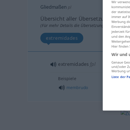
Wir verwend
Gliedmaßen
pl
kommunizier
der statist
immer auf I
Übersicht aller Übersetzungen
Werbung die
(Für mehr Details die Übersetzung anklicken/an
Einverständ
jederzeit f
und den Anp
extremidades
Weitergehen
Hier finden
Wir und 
Genaue Geol
extremidades
fpl
und/oder Zu
Werbung und
Liste der P
Beispiele
membrudo