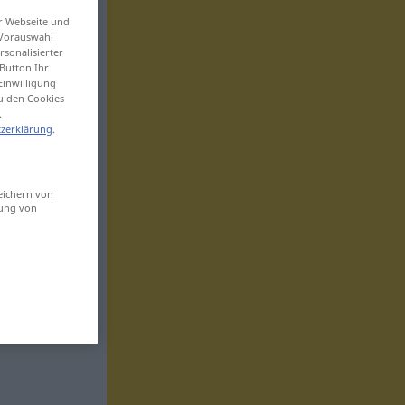
er Webseite und
 Vorauswahl
sonalisierter
Button Ihr
Einwilligung
zu den Cookies
.
zerklärung
.
eichern von
sung von