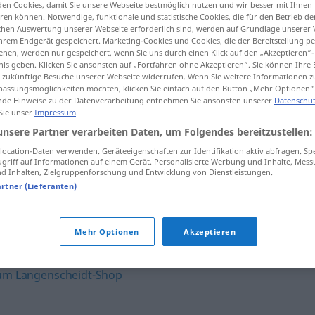
en Cookies, damit Sie unsere Webseite bestmöglich nutzen und wir besser mit Ihnen
en können. Notwendige, funktionale und statistische Cookies, die für den Betrieb d
ischen Auswertung unserer Webseite erforderlich sind, werden auf Grundlage unserer
hrem Endgerät gespeichert. Marketing-Cookies und Cookies, die der Bereitstellung per
nen, werden nur gespeichert, wenn Sie uns durch einen Klick auf den „Akzeptieren“-
tippen)
nis geben. Klicken Sie ansonsten auf „Fortfahren ohne Akzeptieren“. Sie können Ihre 
ür zukünftige Besuche unserer Webseite widerrufen. Wenn Sie weitere Informationen 
assungsmöglichkeiten möchten, klicken Sie einfach auf den Button „Mehr Optionen“
de Hinweise zu der Datenverarbeitung entnehmen Sie ansonsten unserer
Datenschut
 Sie unser
Impressum
.
unsere Partner verarbeiten Daten, um Folgendes bereitzustellen:
ocation-Daten verwenden. Geräteeigenschaften zur Identifikation aktiv abfragen. Sp
Gliedmaßen
griff auf Informationen auf einem Gerät. Personalisierte Werbung und Inhalte, Mes
 Inhalten, Zielgruppenforschung und Entwicklung von Dienstleistungen.
artner (Lieferanten)
mit
kräftigen
Gliedmaßen
Mehr Optionen
Akzeptieren