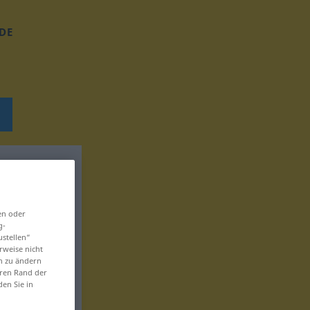
DE
en oder
g-
ustellen“
rweise nicht
en zu ändern
eren Rand der
den Sie in