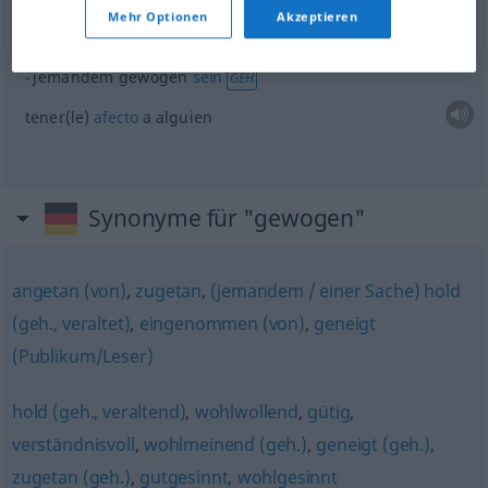
Mehr Optionen
Akzeptieren
Beispiele
jemandem gewogen
sein
GEH
tener(le)
afecto
a
alguien
Synonyme für "gewogen"
angetan (von)
,
zugetan
,
(jemandem / einer Sache) hold
(geh., veraltet)
,
eingenommen (von)
,
geneigt
(Publikum/Leser)
hold (geh., veraltend)
,
wohlwollend
,
gütig
,
verständnisvoll
,
wohlmeinend (geh.)
,
geneigt (geh.)
,
zugetan (geh.)
,
gutgesinnt
,
wohlgesinnt