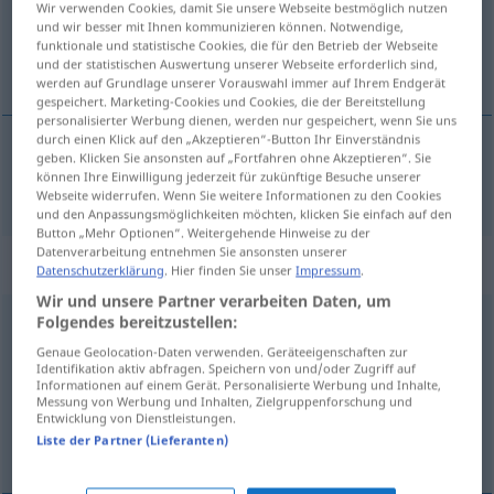
Wir verwenden Cookies, damit Sie unsere Webseite bestmöglich nutzen
und wir besser mit Ihnen kommunizieren können. Notwendige,
Übersicht aller Übersetzungen
funktionale und statistische Cookies, die für den Betrieb der Webseite
und der statistischen Auswertung unserer Webseite erforderlich sind,
(Für mehr Details die Übersetzung anklicken/antippen)
werden auf Grundlage unserer Vorauswahl immer auf Ihrem Endgerät
gespeichert. Marketing-Cookies und Cookies, die der Bereitstellung
personalisierter Werbung dienen, werden nur gespeichert, wenn Sie uns
durch einen Klick auf den „Akzeptieren“-Button Ihr Einverständnis
geben. Klicken Sie ansonsten auf „Fortfahren ohne Akzeptieren“. Sie
wiegen
gewogen → siehe „
“
können Ihre Einwilligung jederzeit für zukünftige Besuche unserer
Webseite widerrufen. Wenn Sie weitere Informationen zu den Cookies
und den Anpassungsmöglichkeiten möchten, klicken Sie einfach auf den
Button „Mehr Optionen“. Weitergehende Hinweise zu der
Datenverarbeitung entnehmen Sie ansonsten unserer
„gewogen“
: Adjektiv
Datenschutzerklärung
. Hier finden Sie unser
Impressum
.
Wir und unsere Partner verarbeiten Daten, um
Folgendes bereitzustellen:
gewogen
[gəˈvoːgən]
adj
Genaue Geolocation-Daten verwenden. Geräteeigenschaften zur
Übersicht aller Übersetzungen
Identifikation aktiv abfragen. Speichern von und/oder Zugriff auf
Informationen auf einem Gerät. Personalisierte Werbung und Inhalte,
(Für mehr Details die Übersetzung anklicken/antippen)
Messung von Werbung und Inhalten, Zielgruppenforschung und
Entwicklung von Dienstleistungen.
tenerle afecto a alguien
Liste der Partner (Lieferanten)