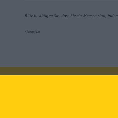
Bitte bestätigen Sie, dass Sie ein Mensch sind, inde
*Pflichtfeld
Besuchen Sie uns auf:
faceb