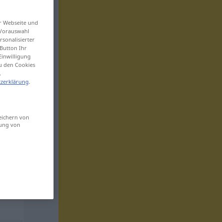
er Webseite und
 Vorauswahl
sonalisierter
Button Ihr
Einwilligung
zu den Cookies
.
zerklärung
.
eichern von
sung von