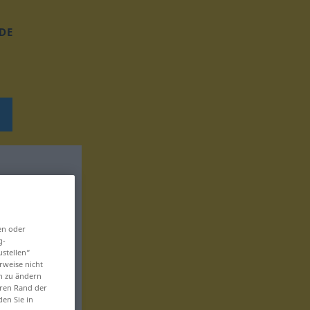
DE
en oder
g-
ustellen“
rweise nicht
en zu ändern
eren Rand der
den Sie in