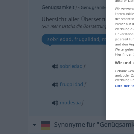
unserer Dat
Genügsamkeit
f
<
Genügsamkeit
>
Wir verwend
kommunizier
Übersicht aller Übersetzungen
der statist
immer auf I
(Für mehr Details die Übersetzung anklicken/an
Werbung die
Einverständ
sobriedad, frugalidad, modestia
jederzeit f
und den Anp
Weitergehen
Hier finden
Wir und 
sobriedad
f
Genaue Geol
und/oder Zu
Werbung und
frugalidad
f
Liste der P
modestia
f
Synonyme für "Genügsamk