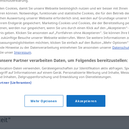
enschutzerklärung.
en Cookies, damit Sie unsere Webseite bestmöglich nutzen und wir besser mit Ihnen
en können. Notwendige, funktionale und statistische Cookies, die für den Betrieb d
ischen Auswertung unserer Webseite erforderlich sind, werden auf Grundlage unserer
hrem Endgerät gespeichert. Marketing-Cookies und Cookies, die der Bereitstellung per
tippen)
nen, werden nur gespeichert, wenn Sie uns durch einen Klick auf den „Akzeptieren“-
nis geben. Klicken Sie ansonsten auf „Fortfahren ohne Akzeptieren“. Sie können Ihre 
ür zukünftige Besuche unserer Webseite widerrufen. Wenn Sie weitere Informationen 
assungsmöglichkeiten möchten, klicken Sie einfach auf den Button „Mehr Optionen“
de Hinweise zu der Datenverarbeitung entnehmen Sie ansonsten unserer
Datenschut
 Sie unser
Impressum
.
unsere Partner verarbeiten Daten, um Folgendes bereitzustellen:
Genügsamkeit
ocation-Daten verwenden. Geräteeigenschaften zur Identifikation aktiv abfragen. Sp
griff auf Informationen auf einem Gerät. Personalisierte Werbung und Inhalte, Mes
 Inhalten, Zielgruppenforschung und Entwicklung von Dienstleistungen.
Genügsamkeit
beim Essen, Trinken
artner (Lieferanten)
Genügsamkeit
(≈ Bescheidenheit)
Mehr Optionen
Akzeptieren
eit"