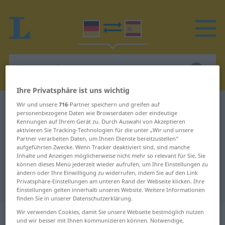
Ihre Privatsphäre ist uns wichtig
Wir und unsere
716
-Partner speichern und greifen auf
Deutsch-Spanisch Wörterbuch
Gegenrichtung
personenbezogene Daten wie Browserdaten oder eindeutige
Deutsch-Spanisch Übersetzung für
Kennungen auf Ihrem Gerät zu. Durch Auswahl von Akzeptieren
aktivieren Sie Tracking-Technologien für die unter „Wir und unsere
"Gegenrichtung"
Partner verarbeiten Daten, um Ihnen Dienste bereitzustellen“
aufgeführten Zwecke. Wenn Tracker deaktiviert sind, sind manche
Inhalte und Anzeigen möglicherweise nicht mehr so relevant für Sie. Sie
können dieses Menü jederzeit wieder aufrufen, um Ihre Einstellungen zu
"Gegenrichtung" Spanisch
ändern oder Ihre Einwilligung zu widerrufen, indem Sie auf den Link
Privatsphäre-Einstellungen am unteren Rand der Webseite klicken. Ihre
Übersetzung
Einstellungen gelten innerhalb unseres Website. Weitere Informationen
finden Sie in unserer Datenschutzerklärung.
„Gegenrichtung“
: Femininum
Wir verwenden Cookies, damit Sie unsere Webseite bestmöglich nutzen
und wir besser mit Ihnen kommunizieren können. Notwendige,