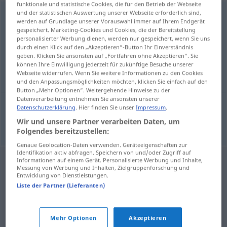
funktionale und statistische Cookies, die für den Betrieb der Webseite
und der statistischen Auswertung unserer Webseite erforderlich sind,
Gegenrichtung
f
<
Gegenrichtung
;
Gegenrichtungen
>
werden auf Grundlage unserer Vorauswahl immer auf Ihrem Endgerät
gespeichert. Marketing-Cookies und Cookies, die der Bereitstellung
Übersicht aller Übersetzungen
personalisierter Werbung dienen, werden nur gespeichert, wenn Sie uns
(Für mehr Details die Übersetzung anklicken/antippen)
durch einen Klick auf den „Akzeptieren“-Button Ihr Einverständnis
geben. Klicken Sie ansonsten auf „Fortfahren ohne Akzeptieren“. Sie
können Ihre Einwilligung jederzeit für zukünftige Besuche unserer
sentido opuesto
Webseite widerrufen. Wenn Sie weitere Informationen zu den Cookies
und den Anpassungsmöglichkeiten möchten, klicken Sie einfach auf den
Button „Mehr Optionen“. Weitergehende Hinweise zu der
Datenverarbeitung entnehmen Sie ansonsten unserer
Datenschutzerklärung
. Hier finden Sie unser
Impressum
.
sentido
m
opuesto
Gegenrichtung
Wir und unsere Partner verarbeiten Daten, um
Folgendes bereitzustellen:
Genaue Geolocation-Daten verwenden. Geräteeigenschaften zur
Identifikation aktiv abfragen. Speichern von und/oder Zugriff auf
Informationen auf einem Gerät. Personalisierte Werbung und Inhalte,
Messung von Werbung und Inhalten, Zielgruppenforschung und
Entwicklung von Dienstleistungen.
Liste der Partner (Lieferanten)
Mehr Optionen
Akzeptieren