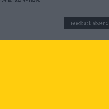
m Sie ein Häkchen setzen.*
Feedback absend
ook
YouTube
Instagram