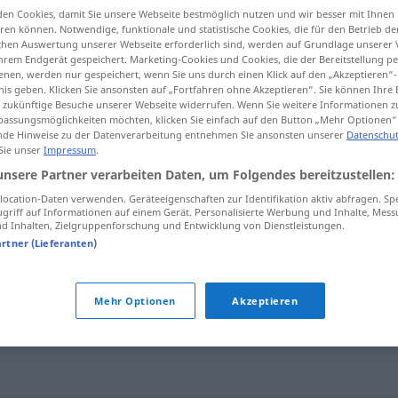
en Cookies, damit Sie unsere Webseite bestmöglich nutzen und wir besser mit Ihnen
f
<
Geberin
;
Geberinnen
>
en können. Notwendige, funktionale und statistische Cookies, die für den Betrieb d
ischen Auswertung unserer Webseite erforderlich sind, werden auf Grundlage unserer
hrem Endgerät gespeichert. Marketing-Cookies und Cookies, die der Bereitstellung per
nen, werden nur gespeichert, wenn Sie uns durch einen Klick auf den „Akzeptieren“-
tippen)
nis geben. Klicken Sie ansonsten auf „Fortfahren ohne Akzeptieren“. Sie können Ihre 
ür zukünftige Besuche unserer Webseite widerrufen. Wenn Sie weitere Informationen 
assungsmöglichkeiten möchten, klicken Sie einfach auf den Button „Mehr Optionen“
de Hinweise zu der Datenverarbeitung entnehmen Sie ansonsten unserer
Datenschut
 Sie unser
Impressum
.
unsere Partner verarbeiten Daten, um Folgendes bereitzustellen:
Geber
Spender, -in
ocation-Daten verwenden. Geräteeigenschaften zur Identifikation aktiv abfragen. Sp
griff auf Informationen auf einem Gerät. Personalisierte Werbung und Inhalte, Mes
 Inhalten, Zielgruppenforschung und Entwicklung von Dienstleistungen.
artner (Lieferanten)
Mehr Optionen
Akzeptieren