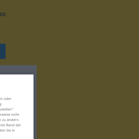
DE
en oder
g-
ustellen“
rweise nicht
en zu ändern
eren Rand der
den Sie in