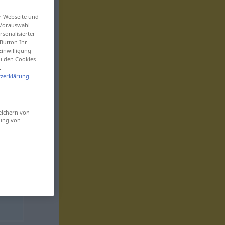
er Webseite und
 Vorauswahl
sonalisierter
Button Ihr
Einwilligung
zu den Cookies
.
zerklärung
.
eichern von
sung von