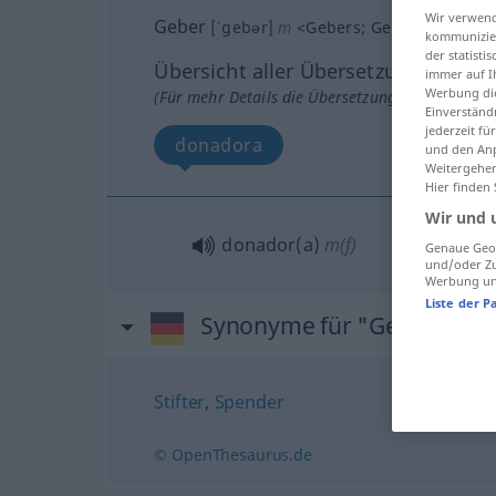
Wir verwend
Geber
[ˈgebər]
m
<
Gebers
;
Geber
>
Geberin
kommunizier
der statist
Übersicht aller Übersetzungen
immer auf I
Werbung die
(Für mehr Details die Übersetzung anklicken/an
Einverständ
jederzeit f
donadora
und den Anp
Weitergehen
Hier finden
Wir und 
donador(a)
m(f)
Genaue Geol
und/oder Zu
Werbung und
Liste der P
Synonyme für "Geber"
Stifter
,
Spender
© OpenThesaurus.de