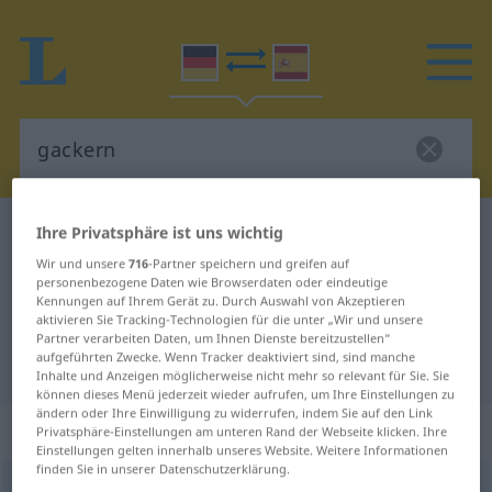
Deutsch-Spanisch Wörterbuch
gackern
Ihre Privatsphäre ist uns wichtig
Deutsch-Spanisch Übersetzung für
Wir und unsere
716
-Partner speichern und greifen auf
personenbezogene Daten wie Browserdaten oder eindeutige
"gackern"
Kennungen auf Ihrem Gerät zu. Durch Auswahl von Akzeptieren
aktivieren Sie Tracking-Technologien für die unter „Wir und unsere
Partner verarbeiten Daten, um Ihnen Dienste bereitzustellen“
aufgeführten Zwecke. Wenn Tracker deaktiviert sind, sind manche
"gackern" Spanisch Übersetzung
Inhalte und Anzeigen möglicherweise nicht mehr so relevant für Sie. Sie
können dieses Menü jederzeit wieder aufrufen, um Ihre Einstellungen zu
ändern oder Ihre Einwilligung zu widerrufen, indem Sie auf den Link
„gackern“
: intransitives Verb
Privatsphäre-Einstellungen am unteren Rand der Webseite klicken. Ihre
Einstellungen gelten innerhalb unseres Website. Weitere Informationen
finden Sie in unserer Datenschutzerklärung.
gackern
[ˈgakərn]
v/i