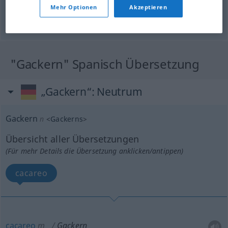
prusten
Mehr Optionen
Akzeptieren
© OpenThesaurus.de
"Gackern" Spanisch Übersetzung
„Gackern“
: Neutrum
Gackern
n
<
Gackerns
>
Übersicht aller Übersetzungen
(Für mehr Details die Übersetzung anklicken/antippen)
cacareo
cacareo
m
Gackern