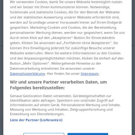
Wir verwenden Cookies, damit Sie unsere Webseite bestmöglich nutzen
und wir besser mit Ihnen kommunizieren können. Notwendige,
Übersicht aller Übersetzungen
funktionale und statistische Cookies, die für den Betrieb der Webseite
und der statistischen Auswertung unserer Webseite erforderlich sind,
(Für mehr Details die Übersetzung anklicken/antippen)
werden auf Grundlage unserer Vorauswahl immer auf Ihrem Endgerät
gespeichert. Marketing-Cookies und Cookies, die der Bereitstellung
cacarear
hacer risitas
personalisierter Werbung dienen, werden nur gespeichert, wenn Sie uns
durch einen Klick auf den „Akzeptieren“-Button Ihr Einverständnis
geben. Klicken Sie ansonsten auf „Fortfahren ohne Akzeptieren“. Sie
können Ihre Einwilligung jederzeit für zukünftige Besuche unserer
Webseite widerrufen. Wenn Sie weitere Informationen zu den Cookies
und den Anpassungsmöglichkeiten möchten, klicken Sie einfach auf den
cacarear
gackern
Huhn
Button „Mehr Optionen“. Weitergehende Hinweise zu der
Datenverarbeitung entnehmen Sie ansonsten unserer
Datenschutzerklärung
. Hier finden Sie unser
Impressum
.
Wir und unsere Partner verarbeiten Daten, um
hacer
risitas
gackern
(≈ kichern)
UMG
FIG
Folgendes bereitzustellen:
Genaue Geolocation-Daten verwenden. Geräteeigenschaften zur
Identifikation aktiv abfragen. Speichern von und/oder Zugriff auf
Synonyme für "gackern"
Informationen auf einem Gerät. Personalisierte Werbung und Inhalte,
Messung von Werbung und Inhalten, Zielgruppenforschung und
Entwicklung von Dienstleistungen.
Liste der Partner (Lieferanten)
feixen
,
lachen (Hauptform)
,
kichern
,
johlen (ugs.)
,