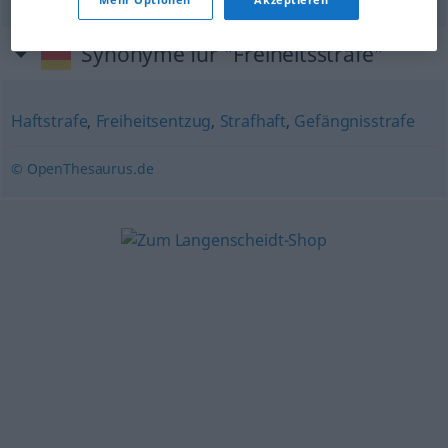
Synonyme für "Freiheitsstrafe"
Haftstrafe
,
Freiheitsentzug
,
Strafhaft
,
Gefängnisstrafe
© OpenThesaurus.de