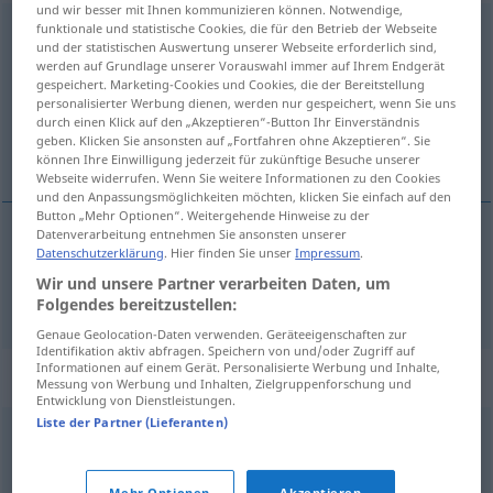
und wir besser mit Ihnen kommunizieren können. Notwendige,
funktionale und statistische Cookies, die für den Betrieb der Webseite
Freiheitsstrafe
f
<
Freiheitsstrafe
;
Freiheitsstrafen
>
und der statistischen Auswertung unserer Webseite erforderlich sind,
werden auf Grundlage unserer Vorauswahl immer auf Ihrem Endgerät
Übersicht aller Übersetzungen
gespeichert. Marketing-Cookies und Cookies, die der Bereitstellung
(Für mehr Details die Übersetzung anklicken/antippen)
personalisierter Werbung dienen, werden nur gespeichert, wenn Sie uns
durch einen Klick auf den „Akzeptieren“-Button Ihr Einverständnis
geben. Klicken Sie ansonsten auf „Fortfahren ohne Akzeptieren“. Sie
pena de reclusión
können Ihre Einwilligung jederzeit für zukünftige Besuche unserer
Webseite widerrufen. Wenn Sie weitere Informationen zu den Cookies
und den Anpassungsmöglichkeiten möchten, klicken Sie einfach auf den
Button „Mehr Optionen“. Weitergehende Hinweise zu der
Datenverarbeitung entnehmen Sie ansonsten unserer
Datenschutzerklärung
. Hier finden Sie unser
Impressum
.
pena
f
de
reclusión
Freiheitsstrafe
Wir und unsere Partner verarbeiten Daten, um
Folgendes bereitzustellen:
Genaue Geolocation-Daten verwenden. Geräteeigenschaften zur
Identifikation aktiv abfragen. Speichern von und/oder Zugriff auf
Informationen auf einem Gerät. Personalisierte Werbung und Inhalte,
Beispielsätze für "Freiheitsstrafe"
Messung von Werbung und Inhalten, Zielgruppenforschung und
Entwicklung von Dienstleistungen.
Liste der Partner (Lieferanten)
lebenslängliche Freiheitsstrafe
cadena
f
perpetua
Mehr Optionen
Akzeptieren