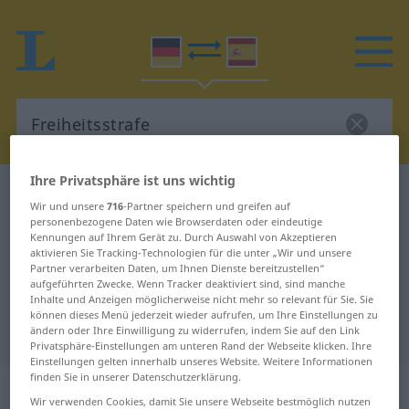
Ihre Privatsphäre ist uns wichtig
Deutsch-Spanisch Wörterbuch
Freiheitsstrafe
Wir und unsere
716
-Partner speichern und greifen auf
Deutsch-Spanisch Übersetzung für
personenbezogene Daten wie Browserdaten oder eindeutige
Kennungen auf Ihrem Gerät zu. Durch Auswahl von Akzeptieren
"Freiheitsstrafe"
aktivieren Sie Tracking-Technologien für die unter „Wir und unsere
Partner verarbeiten Daten, um Ihnen Dienste bereitzustellen“
aufgeführten Zwecke. Wenn Tracker deaktiviert sind, sind manche
Inhalte und Anzeigen möglicherweise nicht mehr so relevant für Sie. Sie
"Freiheitsstrafe" Spanisch
können dieses Menü jederzeit wieder aufrufen, um Ihre Einstellungen zu
ändern oder Ihre Einwilligung zu widerrufen, indem Sie auf den Link
Übersetzung
Privatsphäre-Einstellungen am unteren Rand der Webseite klicken. Ihre
Einstellungen gelten innerhalb unseres Website. Weitere Informationen
finden Sie in unserer Datenschutzerklärung.
„Freiheitsstrafe“
: Femininum
Wir verwenden Cookies, damit Sie unsere Webseite bestmöglich nutzen