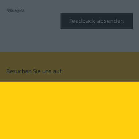
*Pflichtfeld
Feedback absenden
Besuchen Sie uns auf:
facebook
YouTube
Instagram
Langenscheidt