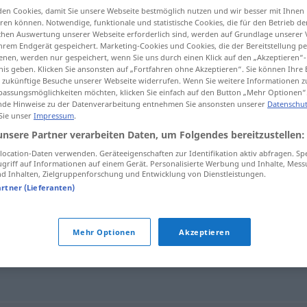
en Cookies, damit Sie unsere Webseite bestmöglich nutzen und wir besser mit Ihnen
en können. Notwendige, funktionale und statistische Cookies, die für den Betrieb d
ischen Auswertung unserer Webseite erforderlich sind, werden auf Grundlage unserer
hrem Endgerät gespeichert. Marketing-Cookies und Cookies, die der Bereitstellung per
nen, werden nur gespeichert, wenn Sie uns durch einen Klick auf den „Akzeptieren“-
tippen)
nis geben. Klicken Sie ansonsten auf „Fortfahren ohne Akzeptieren“. Sie können Ihre 
ür zukünftige Besuche unserer Webseite widerrufen. Wenn Sie weitere Informationen 
assungsmöglichkeiten möchten, klicken Sie einfach auf den Button „Mehr Optionen“
de Hinweise zu der Datenverarbeitung entnehmen Sie ansonsten unserer
Datenschut
 Sie unser
Impressum
.
unsere Partner verarbeiten Daten, um Folgendes bereitzustellen:
Freigebigkeit
ocation-Daten verwenden. Geräteeigenschaften zur Identifikation aktiv abfragen. Sp
griff auf Informationen auf einem Gerät. Personalisierte Werbung und Inhalte, Mes
 Inhalten, Zielgruppenforschung und Entwicklung von Dienstleistungen.
artner (Lieferanten)
it"
Mehr Optionen
Akzeptieren
gkeit