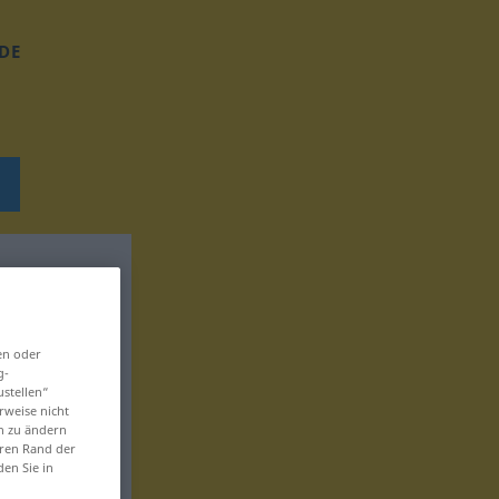
DE
en oder
g-
ustellen“
rweise nicht
en zu ändern
eren Rand der
den Sie in