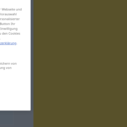
er Webseite und
 Vorauswahl
sonalisierter
Button Ihr
Einwilligung
zu den Cookies
.
zerklärung
.
eichern von
sung von