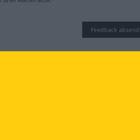
m Sie ein Häkchen setzen.*
Feedback absend
ook
YouTube
Instagram