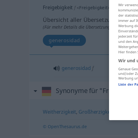
Wir verwend
Freigebigkeit
f
<
Freigebigkeit
>
kommunizier
der statist
Übersicht aller Übersetzungen
immer auf I
Werbung die
(Für mehr Details die Übersetzung anklicken/an
Einverständ
jederzeit f
generosidad
und den Anp
Weitergehen
Hier finden
Wir und 
generosidad
f
Genaue Geol
und/oder Zu
Werbung und
Liste der P
Synonyme für "Freigebigke
Weitherzigkeit
,
Großherzigkeit
,
Großzügi
© OpenThesaurus.de