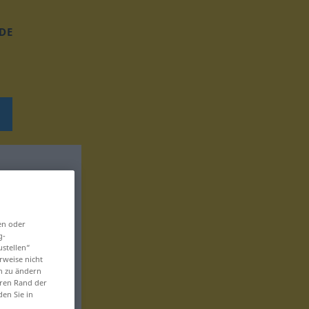
DE
en oder
g-
ustellen“
rweise nicht
en zu ändern
eren Rand der
den Sie in