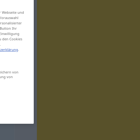
er Webseite und
 Vorauswahl
sonalisierter
Button Ihr
Einwilligung
zu den Cookies
.
zerklärung
.
eichern von
sung von