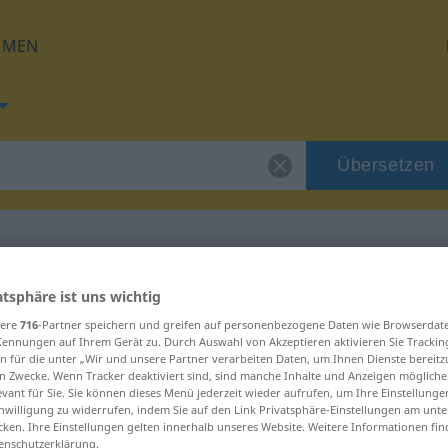
HMEN
Übersetzen
für "folglich"
atsphäre ist uns wichtig
sere
716
-Partner speichern und greifen auf personenbezogene Daten wie Browserdat
Kennungen auf Ihrem Gerät zu. Durch Auswahl von Akzeptieren aktivieren Sie Trackin
g
n für die unter „Wir und unsere Partner verarbeiten Daten, um Ihnen Dienste bereitz
n Zwecke. Wenn Tracker deaktiviert sind, sind manche Inhalte und Anzeigen mögliche
evant für Sie. Sie können dieses Menü jederzeit wieder aufrufen, um Ihre Einstellung
inwilligung zu widerrufen, indem Sie auf den Link Privatsphäre-Einstellungen am unt
verb
cken. Ihre Einstellungen gelten innerhalb unseres Website. Weitere Informationen fin
enschutzerklärung.