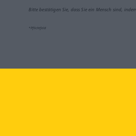
Bitte bestätigen Sie, dass Sie ein Mensch sind, inde
*Pflichtfeld
Besuchen Sie uns auf:
faceb
Langenscheidt