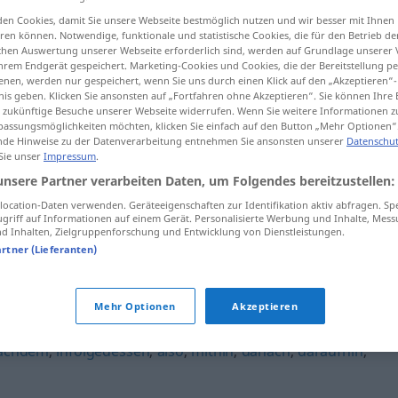
en Cookies, damit Sie unsere Webseite bestmöglich nutzen und wir besser mit Ihnen
en können. Notwendige, funktionale und statistische Cookies, die für den Betrieb d
ischen Auswertung unserer Webseite erforderlich sind, werden auf Grundlage unserer
hrem Endgerät gespeichert. Marketing-Cookies und Cookies, die der Bereitstellung per
tippen)
nen, werden nur gespeichert, wenn Sie uns durch einen Klick auf den „Akzeptieren“-
nis geben. Klicken Sie ansonsten auf „Fortfahren ohne Akzeptieren“. Sie können Ihre 
ür zukünftige Besuche unserer Webseite widerrufen. Wenn Sie weitere Informationen 
por consiguiente, en consecuencia, por tanto
assungsmöglichkeiten möchten, klicken Sie einfach auf den Button „Mehr Optionen“
de Hinweise zu der Datenverarbeitung entnehmen Sie ansonsten unserer
Datenschut
 Sie unser
Impressum
.
unsere Partner verarbeiten Daten, um Folgendes bereitzustellen:
ia
, por (lo)
folglich
ocation-Daten verwenden. Geräteeigenschaften zur Identifikation aktiv abfragen. Sp
griff auf Informationen auf einem Gerät. Personalisierte Werbung und Inhalte, Mes
 Inhalten, Zielgruppenforschung und Entwicklung von Dienstleistungen.
artner (Lieferanten)
Mehr Optionen
Akzeptieren
achdem
,
infolgedessen
,
also
,
mithin
,
danach
,
daraufhin
,