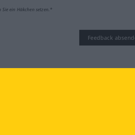
m Sie ein Häkchen setzen.*
Feedback absend
ook
YouTube
Instagram