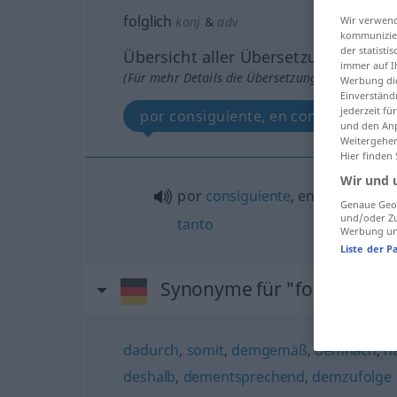
folglich
Wir verwend
konj
&
adv
kommunizier
der statist
Übersicht aller Übersetzungen
immer auf I
(Für mehr Details die Übersetzung anklicken/an
Werbung die
Einverständ
jederzeit f
und den Anp
Weitergehen
Hier finden
Wir und 
por
consiguiente
, en
consecuenc
Genaue Geol
und/oder Zu
tanto
Werbung und
Liste der P
Synonyme für "folglich"
dadurch
,
somit
,
demgemäß
,
demnach
,
n
deshalb
,
dementsprechend
,
demzufolge