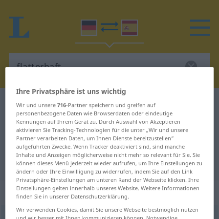
Ihre Privatsphäre ist uns wichtig
Deutsch-Spanisch Wörterbuch
flatterhaft
Wir und unsere
716
-Partner speichern und greifen auf
personenbezogene Daten wie Browserdaten oder eindeutige
Deutsch-Spanisch Übersetzung für
Kennungen auf Ihrem Gerät zu. Durch Auswahl von Akzeptieren
aktivieren Sie Tracking-Technologien für die unter „Wir und unsere
"flatterhaft"
Partner verarbeiten Daten, um Ihnen Dienste bereitzustellen“
aufgeführten Zwecke. Wenn Tracker deaktiviert sind, sind manche
Inhalte und Anzeigen möglicherweise nicht mehr so relevant für Sie. Sie
"flatterhaft" Spanisch Übersetzung
können dieses Menü jederzeit wieder aufrufen, um Ihre Einstellungen zu
ändern oder Ihre Einwilligung zu widerrufen, indem Sie auf den Link
Privatsphäre-Einstellungen am unteren Rand der Webseite klicken. Ihre
Einstellungen gelten innerhalb unseres Website. Weitere Informationen
„flatterhaft“
: Adjektiv
finden Sie in unserer Datenschutzerklärung.
Wir verwenden Cookies, damit Sie unsere Webseite bestmöglich nutzen
flatterhaft
adj
und wir besser mit Ihnen kommunizieren können. Notwendige,