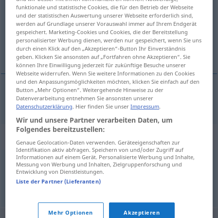
funktionale und statistische Cookies, die für den Betrieb der Webseite
und der statistischen Auswertung unserer Webseite erforderlich sind,
Übersicht aller Übersetzungen
werden auf Grundlage unserer Vorauswahl immer auf Ihrem Endgerät
(Für mehr Details die Übersetzung anklicken/antippen)
gespeichert. Marketing-Cookies und Cookies, die der Bereitstellung
personalisierter Werbung dienen, werden nur gespeichert, wenn Sie uns
durch einen Klick auf den „Akzeptieren“-Button Ihr Einverständnis
inconstante
geben. Klicken Sie ansonsten auf „Fortfahren ohne Akzeptieren“. Sie
können Ihre Einwilligung jederzeit für zukünftige Besuche unserer
Webseite widerrufen. Wenn Sie weitere Informationen zu den Cookies
und den Anpassungsmöglichkeiten möchten, klicken Sie einfach auf den
Button „Mehr Optionen“. Weitergehende Hinweise zu der
Datenverarbeitung entnehmen Sie ansonsten unserer
inconstante
flatterhaft
Datenschutzerklärung
. Hier finden Sie unser
Impressum
.
Wir und unsere Partner verarbeiten Daten, um
Folgendes bereitzustellen:
Synonyme für "flatterhaft"
Genaue Geolocation-Daten verwenden. Geräteeigenschaften zur
Identifikation aktiv abfragen. Speichern von und/oder Zugriff auf
Informationen auf einem Gerät. Personalisierte Werbung und Inhalte,
Messung von Werbung und Inhalten, Zielgruppenforschung und
sprunghaft
,
unbeständig
,
unstet
Entwicklung von Dienstleistungen.
Liste der Partner (Lieferanten)
© OpenThesaurus.de
Mehr Optionen
Akzeptieren