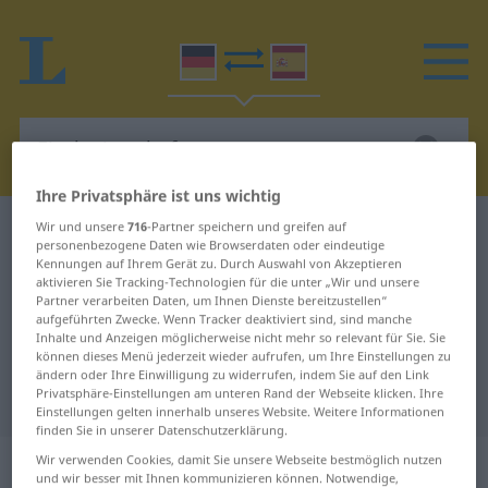
Ihre Privatsphäre ist uns wichtig
Wir und unsere
716
-Partner speichern und greifen auf
Deutsch-Spanisch Wörterbuch
Fischwirtschaft
personenbezogene Daten wie Browserdaten oder eindeutige
Deutsch-Spanisch Übersetzung für
Kennungen auf Ihrem Gerät zu. Durch Auswahl von Akzeptieren
aktivieren Sie Tracking-Technologien für die unter „Wir und unsere
"Fischwirtschaft"
Partner verarbeiten Daten, um Ihnen Dienste bereitzustellen“
aufgeführten Zwecke. Wenn Tracker deaktiviert sind, sind manche
Inhalte und Anzeigen möglicherweise nicht mehr so relevant für Sie. Sie
können dieses Menü jederzeit wieder aufrufen, um Ihre Einstellungen zu
"Fischwirtschaft" Spanisch
ändern oder Ihre Einwilligung zu widerrufen, indem Sie auf den Link
Privatsphäre-Einstellungen am unteren Rand der Webseite klicken. Ihre
Übersetzung
Einstellungen gelten innerhalb unseres Website. Weitere Informationen
finden Sie in unserer Datenschutzerklärung.
„Fischwirtschaft“
: Femininum
Wir verwenden Cookies, damit Sie unsere Webseite bestmöglich nutzen
und wir besser mit Ihnen kommunizieren können. Notwendige,