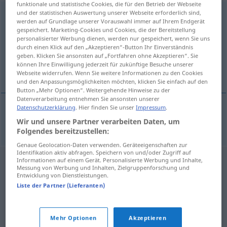
funktionale und statistische Cookies, die für den Betrieb der Webseite
und der statistischen Auswertung unserer Webseite erforderlich sind,
Fischwirtschaft
f
<
Fischwirtschaft
>
werden auf Grundlage unserer Vorauswahl immer auf Ihrem Endgerät
gespeichert. Marketing-Cookies und Cookies, die der Bereitstellung
Übersicht aller Übersetzungen
personalisierter Werbung dienen, werden nur gespeichert, wenn Sie uns
(Für mehr Details die Übersetzung anklicken/antippen)
durch einen Klick auf den „Akzeptieren“-Button Ihr Einverständnis
geben. Klicken Sie ansonsten auf „Fortfahren ohne Akzeptieren“. Sie
können Ihre Einwilligung jederzeit für zukünftige Besuche unserer
industria pesquera
Webseite widerrufen. Wenn Sie weitere Informationen zu den Cookies
und den Anpassungsmöglichkeiten möchten, klicken Sie einfach auf den
Button „Mehr Optionen“. Weitergehende Hinweise zu der
Datenverarbeitung entnehmen Sie ansonsten unserer
Datenschutzerklärung
. Hier finden Sie unser
Impressum
.
industria
f
pesquera
Fischwirtschaft
Wir und unsere Partner verarbeiten Daten, um
Folgendes bereitzustellen:
Genaue Geolocation-Daten verwenden. Geräteeigenschaften zur
Identifikation aktiv abfragen. Speichern von und/oder Zugriff auf
Informationen auf einem Gerät. Personalisierte Werbung und Inhalte,
Messung von Werbung und Inhalten, Zielgruppenforschung und
Entwicklung von Dienstleistungen.
Liste der Partner (Lieferanten)
Mehr Optionen
Akzeptieren