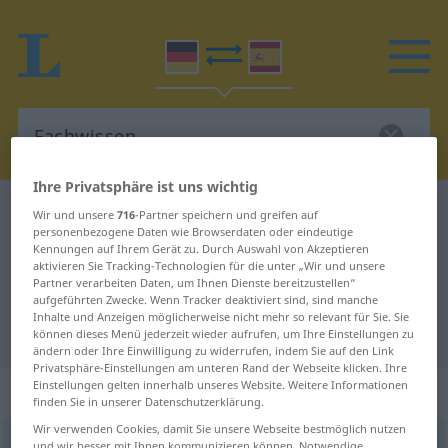
Ihre Privatsphäre ist uns wichtig
Deutsch-Spanisch Wörterbuch
Fachwissen
Wir und unsere
716
-Partner speichern und greifen auf
personenbezogene Daten wie Browserdaten oder eindeutige
Deutsch-Spanisch Übersetzung für
Kennungen auf Ihrem Gerät zu. Durch Auswahl von Akzeptieren
aktivieren Sie Tracking-Technologien für die unter „Wir und unsere
"Fachwissen"
Partner verarbeiten Daten, um Ihnen Dienste bereitzustellen“
aufgeführten Zwecke. Wenn Tracker deaktiviert sind, sind manche
Inhalte und Anzeigen möglicherweise nicht mehr so relevant für Sie. Sie
"Fachwissen" Spanisch Übersetzung
können dieses Menü jederzeit wieder aufrufen, um Ihre Einstellungen zu
ändern oder Ihre Einwilligung zu widerrufen, indem Sie auf den Link
Privatsphäre-Einstellungen am unteren Rand der Webseite klicken. Ihre
Einstellungen gelten innerhalb unseres Website. Weitere Informationen
„Fachwissen“
: Neutrum
finden Sie in unserer Datenschutzerklärung.
Wir verwenden Cookies, damit Sie unsere Webseite bestmöglich nutzen
Fachwissen
n
<
Fachwissens
>
und wir besser mit Ihnen kommunizieren können. Notwendige,