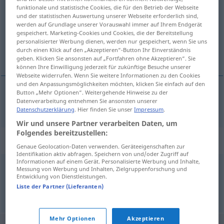
funktionale und statistische Cookies, die für den Betrieb der Webseite
und der statistischen Auswertung unserer Webseite erforderlich sind,
Übersicht aller Übersetzungen
werden auf Grundlage unserer Vorauswahl immer auf Ihrem Endgerät
(Für mehr Details die Übersetzung anklicken/antippen)
gespeichert. Marketing-Cookies und Cookies, die der Bereitstellung
personalisierter Werbung dienen, werden nur gespeichert, wenn Sie uns
durch einen Klick auf den „Akzeptieren“-Button Ihr Einverständnis
conocimientos especializados
geben. Klicken Sie ansonsten auf „Fortfahren ohne Akzeptieren“. Sie
können Ihre Einwilligung jederzeit für zukünftige Besuche unserer
Webseite widerrufen. Wenn Sie weitere Informationen zu den Cookies
und den Anpassungsmöglichkeiten möchten, klicken Sie einfach auf den
Button „Mehr Optionen“. Weitergehende Hinweise zu der
Datenverarbeitung entnehmen Sie ansonsten unserer
conocimientos
mpl
especializados
Fachwissen
Datenschutzerklärung
. Hier finden Sie unser
Impressum
.
Wir und unsere Partner verarbeiten Daten, um
Folgendes bereitzustellen:
Synonyme für "Fachwissen"
Genaue Geolocation-Daten verwenden. Geräteeigenschaften zur
Identifikation aktiv abfragen. Speichern von und/oder Zugriff auf
Informationen auf einem Gerät. Personalisierte Werbung und Inhalte,
Messung von Werbung und Inhalten, Zielgruppenforschung und
Sachkunde
,
Expertise
,
Kernkompetenz
,
Fachkenntnis
Entwicklung von Dienstleistungen.
Liste der Partner (Lieferanten)
© OpenThesaurus.de
Mehr Optionen
Akzeptieren