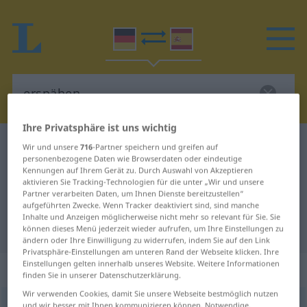
Ihre Privatsphäre ist uns wichtig
Deutsch-Spanisch Wörterbuch
erspähen
Wir und unsere
716
-Partner speichern und greifen auf
personenbezogene Daten wie Browserdaten oder eindeutige
Deutsch-Spanisch Übersetzung für
Kennungen auf Ihrem Gerät zu. Durch Auswahl von Akzeptieren
aktivieren Sie Tracking-Technologien für die unter „Wir und unsere
"erspähen"
Partner verarbeiten Daten, um Ihnen Dienste bereitzustellen“
aufgeführten Zwecke. Wenn Tracker deaktiviert sind, sind manche
Inhalte und Anzeigen möglicherweise nicht mehr so relevant für Sie. Sie
"erspähen" Spanisch Übersetzung
können dieses Menü jederzeit wieder aufrufen, um Ihre Einstellungen zu
ändern oder Ihre Einwilligung zu widerrufen, indem Sie auf den Link
Privatsphäre-Einstellungen am unteren Rand der Webseite klicken. Ihre
Einstellungen gelten innerhalb unseres Website. Weitere Informationen
„erspähen“
: transitives Verb
finden Sie in unserer Datenschutzerklärung.
Wir verwenden Cookies, damit Sie unsere Webseite bestmöglich nutzen
erspähen
v/t
<
ohne
ge
>
und wir besser mit Ihnen kommunizieren können. Notwendige,
GEH