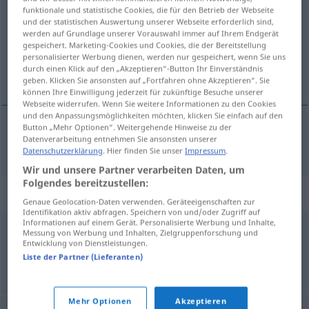
funktionale und statistische Cookies, die für den Betrieb der Webseite
und der statistischen Auswertung unserer Webseite erforderlich sind,
Übersicht aller Übersetzungen
werden auf Grundlage unserer Vorauswahl immer auf Ihrem Endgerät
(Für mehr Details die Übersetzung anklicken/antippen)
gespeichert. Marketing-Cookies und Cookies, die der Bereitstellung
personalisierter Werbung dienen, werden nur gespeichert, wenn Sie uns
durch einen Klick auf den „Akzeptieren“-Button Ihr Einverständnis
divisar, atisbar
geben. Klicken Sie ansonsten auf „Fortfahren ohne Akzeptieren“. Sie
können Ihre Einwilligung jederzeit für zukünftige Besuche unserer
Webseite widerrufen. Wenn Sie weitere Informationen zu den Cookies
und den Anpassungsmöglichkeiten möchten, klicken Sie einfach auf den
Button „Mehr Optionen“. Weitergehende Hinweise zu der
Datenverarbeitung entnehmen Sie ansonsten unserer
divisar
,
atisbar
erspähen
Datenschutzerklärung
. Hier finden Sie unser
Impressum
.
Wir und unsere Partner verarbeiten Daten, um
Folgendes bereitzustellen:
Synonyme für "erspähen"
Genaue Geolocation-Daten verwenden. Geräteeigenschaften zur
Identifikation aktiv abfragen. Speichern von und/oder Zugriff auf
Informationen auf einem Gerät. Personalisierte Werbung und Inhalte,
Messung von Werbung und Inhalten, Zielgruppenforschung und
entdecken
Entwicklung von Dienstleistungen.
Liste der Partner (Lieferanten)
© OpenThesaurus.de
Mehr Optionen
Akzeptieren