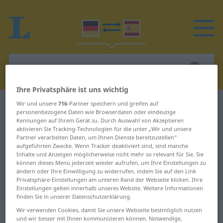
Ihre Privatsphäre ist uns wichtig
Wir und unsere
716
-Partner speichern und greifen auf
Deutsch-Spanisch Wörterbuch
Ergänzungsband
personenbezogene Daten wie Browserdaten oder eindeutige
Deutsch-Spanisch Übersetzung für
Kennungen auf Ihrem Gerät zu. Durch Auswahl von Akzeptieren
aktivieren Sie Tracking-Technologien für die unter „Wir und unsere
"Ergänzungsband"
Partner verarbeiten Daten, um Ihnen Dienste bereitzustellen“
aufgeführten Zwecke. Wenn Tracker deaktiviert sind, sind manche
Inhalte und Anzeigen möglicherweise nicht mehr so relevant für Sie. Sie
können dieses Menü jederzeit wieder aufrufen, um Ihre Einstellungen zu
"Ergänzungsband" Spanisch
ändern oder Ihre Einwilligung zu widerrufen, indem Sie auf den Link
Privatsphäre-Einstellungen am unteren Rand der Webseite klicken. Ihre
Übersetzung
Einstellungen gelten innerhalb unseres Website. Weitere Informationen
finden Sie in unserer Datenschutzerklärung.
„Ergänzungsband“
: Maskulinum
Wir verwenden Cookies, damit Sie unsere Webseite bestmöglich nutzen
und wir besser mit Ihnen kommunizieren können. Notwendige,