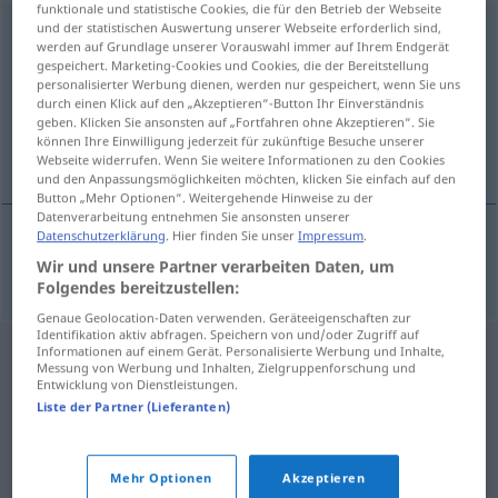
funktionale und statistische Cookies, die für den Betrieb der Webseite
und der statistischen Auswertung unserer Webseite erforderlich sind,
Ergänzungsband
m
<
Ergänzungsband(e)s
;
-bände
>
werden auf Grundlage unserer Vorauswahl immer auf Ihrem Endgerät
gespeichert. Marketing-Cookies und Cookies, die der Bereitstellung
Übersicht aller Übersetzungen
personalisierter Werbung dienen, werden nur gespeichert, wenn Sie uns
(Für mehr Details die Übersetzung anklicken/antippen)
durch einen Klick auf den „Akzeptieren“-Button Ihr Einverständnis
geben. Klicken Sie ansonsten auf „Fortfahren ohne Akzeptieren“. Sie
können Ihre Einwilligung jederzeit für zukünftige Besuche unserer
suplemento
Webseite widerrufen. Wenn Sie weitere Informationen zu den Cookies
und den Anpassungsmöglichkeiten möchten, klicken Sie einfach auf den
Button „Mehr Optionen“. Weitergehende Hinweise zu der
Datenverarbeitung entnehmen Sie ansonsten unserer
Datenschutzerklärung
. Hier finden Sie unser
Impressum
.
suplemento
m
Ergänzungsband
Wir und unsere Partner verarbeiten Daten, um
Folgendes bereitzustellen:
Genaue Geolocation-Daten verwenden. Geräteeigenschaften zur
Identifikation aktiv abfragen. Speichern von und/oder Zugriff auf
Informationen auf einem Gerät. Personalisierte Werbung und Inhalte,
Messung von Werbung und Inhalten, Zielgruppenforschung und
Entwicklung von Dienstleistungen.
Liste der Partner (Lieferanten)
Mehr Optionen
Akzeptieren