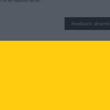
m Sie ein Häkchen setzen.*
Feedback absend
ook
YouTube
Instagram