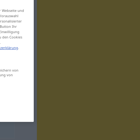
er Webseite und
 Vorauswahl
sonalisierter
Button Ihr
Einwilligung
zu den Cookies
.
zerklärung
.
eichern von
sung von