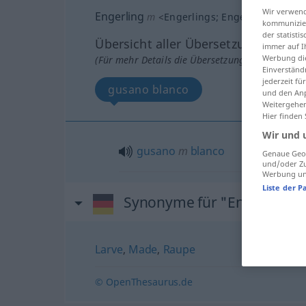
Wir verwend
Engerling
m
<
Engerlings
;
Engerlinge
>
kommunizier
der statist
Übersicht aller Übersetzungen
immer auf I
Werbung die
(Für mehr Details die Übersetzung anklicken/an
Einverständ
jederzeit f
gusano blanco
und den Anp
Weitergehen
Hier finden
Wir und 
gusano
m
blanco
Genaue Geol
und/oder Zu
Werbung und
Liste der P
Synonyme für "Engerling"
Larve
,
Made
,
Raupe
© OpenThesaurus.de