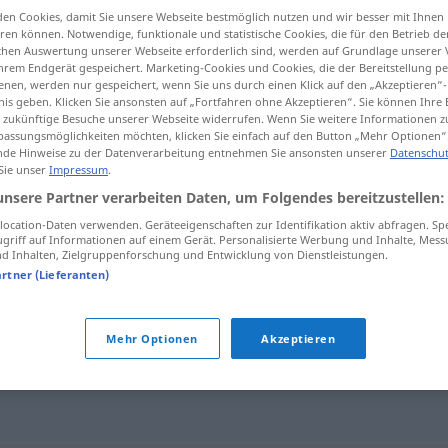
en Cookies, damit Sie unsere Webseite bestmöglich nutzen und wir besser mit Ihnen
en können. Notwendige, funktionale und statistische Cookies, die für den Betrieb d
ischen Auswertung unserer Webseite erforderlich sind, werden auf Grundlage unserer
hrem Endgerät gespeichert. Marketing-Cookies und Cookies, die der Bereitstellung per
nen, werden nur gespeichert, wenn Sie uns durch einen Klick auf den „Akzeptieren“-
tippen)
nis geben. Klicken Sie ansonsten auf „Fortfahren ohne Akzeptieren“. Sie können Ihre 
ür zukünftige Besuche unserer Webseite widerrufen. Wenn Sie weitere Informationen 
assungsmöglichkeiten möchten, klicken Sie einfach auf den Button „Mehr Optionen“
de Hinweise zu der Datenverarbeitung entnehmen Sie ansonsten unserer
Datenschut
 Sie unser
Impressum
.
unsere Partner verarbeiten Daten, um Folgendes bereitzustellen:
Engerling
ZOOL
ocation-Daten verwenden. Geräteeigenschaften zur Identifikation aktiv abfragen. Sp
griff auf Informationen auf einem Gerät. Personalisierte Werbung und Inhalte, Mes
 Inhalten, Zielgruppenforschung und Entwicklung von Dienstleistungen.
artner (Lieferanten)
Mehr Optionen
Akzeptieren