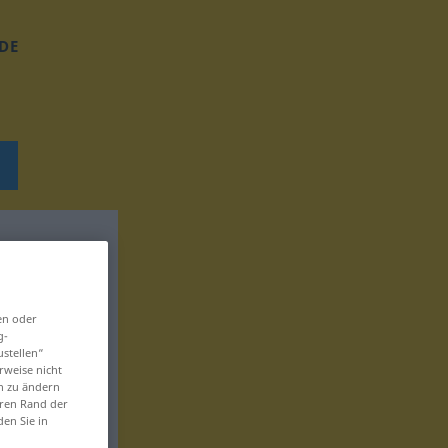
DE
en oder
g-
ustellen“
rweise nicht
en zu ändern
eren Rand der
den Sie in