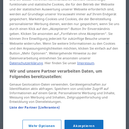
funktionale und statistische Cookies, die für den Betrieb der Webseite
und der statistischen Auswertung unserer Webseite erforderlich sind,
Übersicht aller Übersetzungen
werden auf Grundlage unserer Vorauswahl immer auf Ihrem Endgerät
(Für mehr Details die Übersetzung anklicken/antippen)
gespeichert. Marketing-Cookies und Cookies, die der Bereitstellung
personalisierter Werbung dienen, werden nur gespeichert, wenn Sie uns
durch einen Klick auf den „Akzeptieren“-Button Ihr Einverständnis
mojar en salsa
geben. Klicken Sie ansonsten auf „Fortfahren ohne Akzeptieren“. Sie
können Ihre Einwilligung jederzeit für zukünftige Besuche unserer
Webseite widerrufen. Wenn Sie weitere Informationen zu den Cookies
und den Anpassungsmöglichkeiten möchten, klicken Sie einfach auf den
Button „Mehr Optionen“. Weitergehende Hinweise zu der
Datenverarbeitung entnehmen Sie ansonsten unserer
mojar
(en salsa)
eintunken
Datenschutzerklärung
. Hier finden Sie unser
Impressum
.
Wir und unsere Partner verarbeiten Daten, um
Folgendes bereitzustellen:
Synonyme für "eintunken"
Genaue Geolocation-Daten verwenden. Geräteeigenschaften zur
Identifikation aktiv abfragen. Speichern von und/oder Zugriff auf
Informationen auf einem Gerät. Personalisierte Werbung und Inhalte,
Messung von Werbung und Inhalten, Zielgruppenforschung und
stippen (ugs.)
,
eintauchen
,
tunken
,
tauchen
Entwicklung von Dienstleistungen.
Liste der Partner (Lieferanten)
© OpenThesaurus.de
Mehr Optionen
Akzeptieren