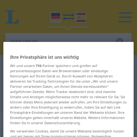
Ihre Privatsphäre ist uns wichtig
Deutsch-Spanisch Wörterbuch
eintunken
Wir und unsere
716
-Partner speichern und greifen auf
personenbezogene Daten wie Browserdaten oder eindeutige
Deutsch-Spanisch Übersetzung für
Kennungen auf Ihrem Gerät zu. Durch Auswahl von Akzeptieren
aktivieren Sie Tracking-Technologien für die unter „Wir und unsere
"eintunken"
Partner verarbeiten Daten, um Ihnen Dienste bereitzustellen“
aufgeführten Zwecke. Wenn Tracker deaktiviert sind, sind manche
Inhalte und Anzeigen möglicherweise nicht mehr so relevant für Sie. Sie
"eintunken" Spanisch Übersetzung
können dieses Menü jederzeit wieder aufrufen, um Ihre Einstellungen zu
ändern oder Ihre Einwilligung zu widerrufen, indem Sie auf den Link
Privatsphäre-Einstellungen am unteren Rand der Webseite klicken. Ihre
Einstellungen gelten innerhalb unseres Website. Weitere Informationen
„eintunken“
: transitives Verb
finden Sie in unserer Datenschutzerklärung.
Wir verwenden Cookies, damit Sie unsere Webseite bestmöglich nutzen
eintunken
v/t
und wir besser mit Ihnen kommunizieren können. Notwendige,