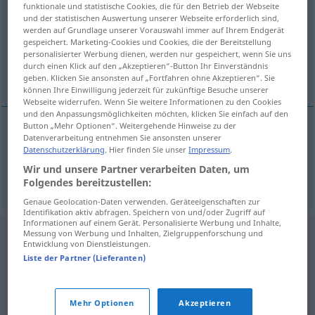
funktionale und statistische Cookies, die für den Betrieb der Webseite
und der statistischen Auswertung unserer Webseite erforderlich sind,
Übersicht aller Übersetzungen
werden auf Grundlage unserer Vorauswahl immer auf Ihrem Endgerät
gespeichert. Marketing-Cookies und Cookies, die der Bereitstellung
(Für mehr Details die Übersetzung anklicken/antippen)
personalisierter Werbung dienen, werden nur gespeichert, wenn Sie uns
durch einen Klick auf den „Akzeptieren“-Button Ihr Einverständnis
altea, malvavisco
geben. Klicken Sie ansonsten auf „Fortfahren ohne Akzeptieren“. Sie
können Ihre Einwilligung jederzeit für zukünftige Besuche unserer
Webseite widerrufen. Wenn Sie weitere Informationen zu den Cookies
und den Anpassungsmöglichkeiten möchten, klicken Sie einfach auf den
Button „Mehr Optionen“. Weitergehende Hinweise zu der
Datenverarbeitung entnehmen Sie ansonsten unserer
altea
f
Eibisch
BOT
Datenschutzerklärung
. Hier finden Sie unser
Impressum
.
Wir und unsere Partner verarbeiten Daten, um
malvavisco
m
Eibisch
BOT
Folgendes bereitzustellen:
Genaue Geolocation-Daten verwenden. Geräteeigenschaften zur
Identifikation aktiv abfragen. Speichern von und/oder Zugriff auf
Informationen auf einem Gerät. Personalisierte Werbung und Inhalte,
Messung von Werbung und Inhalten, Zielgruppenforschung und
Entwicklung von Dienstleistungen.
Liste der Partner (Lieferanten)
Mehr Optionen
Akzeptieren