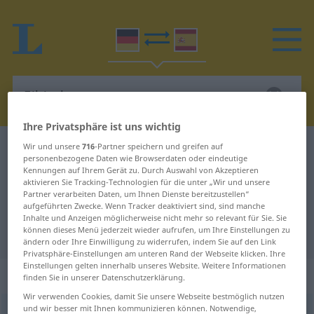
Ihre Privatsphäre ist uns wichtig
Wir und unsere
716
-Partner speichern und greifen auf
Deutsch-Spanisch Wörterbuch
Eibisch
personenbezogene Daten wie Browserdaten oder eindeutige
Deutsch-Spanisch Übersetzung für
Kennungen auf Ihrem Gerät zu. Durch Auswahl von Akzeptieren
aktivieren Sie Tracking-Technologien für die unter „Wir und unsere
"Eibisch"
Partner verarbeiten Daten, um Ihnen Dienste bereitzustellen“
aufgeführten Zwecke. Wenn Tracker deaktiviert sind, sind manche
Inhalte und Anzeigen möglicherweise nicht mehr so relevant für Sie. Sie
können dieses Menü jederzeit wieder aufrufen, um Ihre Einstellungen zu
"Eibisch" Spanisch Übersetzung
ändern oder Ihre Einwilligung zu widerrufen, indem Sie auf den Link
Privatsphäre-Einstellungen am unteren Rand der Webseite klicken. Ihre
Einstellungen gelten innerhalb unseres Website. Weitere Informationen
„Eibisch“
: Maskulinum
finden Sie in unserer Datenschutzerklärung.
Wir verwenden Cookies, damit Sie unsere Webseite bestmöglich nutzen
und wir besser mit Ihnen kommunizieren können. Notwendige,
Eibisch
m
<
Eibisches
;
Eibische
>