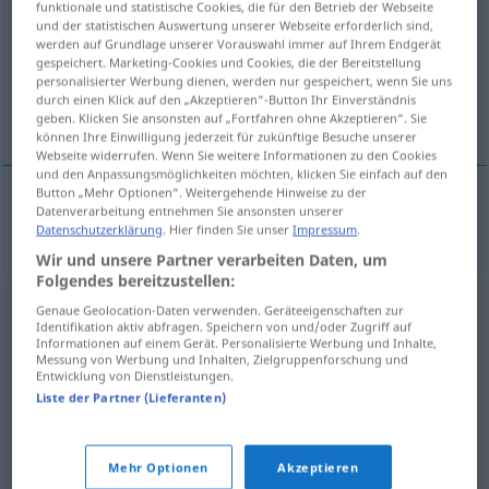
funktionale und statistische Cookies, die für den Betrieb der Webseite
und der statistischen Auswertung unserer Webseite erforderlich sind,
Übersicht aller Übersetzungen
werden auf Grundlage unserer Vorauswahl immer auf Ihrem Endgerät
gespeichert. Marketing-Cookies und Cookies, die der Bereitstellung
(Für mehr Details die Übersetzung anklicken/antippen)
personalisierter Werbung dienen, werden nur gespeichert, wenn Sie uns
durch einen Klick auf den „Akzeptieren“-Button Ihr Einverständnis
intestino delgado
geben. Klicken Sie ansonsten auf „Fortfahren ohne Akzeptieren“. Sie
können Ihre Einwilligung jederzeit für zukünftige Besuche unserer
Webseite widerrufen. Wenn Sie weitere Informationen zu den Cookies
und den Anpassungsmöglichkeiten möchten, klicken Sie einfach auf den
Button „Mehr Optionen“. Weitergehende Hinweise zu der
Datenverarbeitung entnehmen Sie ansonsten unserer
intestino
m
delgado
Dünndarm
Datenschutzerklärung
. Hier finden Sie unser
Impressum
.
Wir und unsere Partner verarbeiten Daten, um
Folgendes bereitzustellen:
Genaue Geolocation-Daten verwenden. Geräteeigenschaften zur
Identifikation aktiv abfragen. Speichern von und/oder Zugriff auf
Informationen auf einem Gerät. Personalisierte Werbung und Inhalte,
Messung von Werbung und Inhalten, Zielgruppenforschung und
Entwicklung von Dienstleistungen.
Liste der Partner (Lieferanten)
Mehr Optionen
Akzeptieren