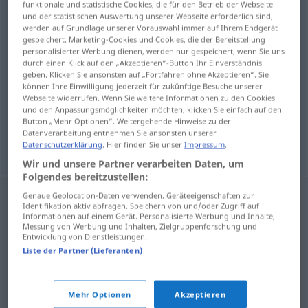
funktionale und statistische Cookies, die für den Betrieb der Webseite
und der statistischen Auswertung unserer Webseite erforderlich sind,
Übersicht aller Übersetzungen
werden auf Grundlage unserer Vorauswahl immer auf Ihrem Endgerät
gespeichert. Marketing-Cookies und Cookies, die der Bereitstellung
(Für mehr Details die Übersetzung anklicken/antippen)
personalisierter Werbung dienen, werden nur gespeichert, wenn Sie uns
durch einen Klick auf den „Akzeptieren“-Button Ihr Einverständnis
decano
geben. Klicken Sie ansonsten auf „Fortfahren ohne Akzeptieren“. Sie
können Ihre Einwilligung jederzeit für zukünftige Besuche unserer
Webseite widerrufen. Wenn Sie weitere Informationen zu den Cookies
und den Anpassungsmöglichkeiten möchten, klicken Sie einfach auf den
Button „Mehr Optionen“. Weitergehende Hinweise zu der
Datenverarbeitung entnehmen Sie ansonsten unserer
decano
m
Doyen
POL
FIG
Datenschutzerklärung
. Hier finden Sie unser
Impressum
.
Wir und unsere Partner verarbeiten Daten, um
Folgendes bereitzustellen:
Genaue Geolocation-Daten verwenden. Geräteeigenschaften zur
Identifikation aktiv abfragen. Speichern von und/oder Zugriff auf
Informationen auf einem Gerät. Personalisierte Werbung und Inhalte,
Messung von Werbung und Inhalten, Zielgruppenforschung und
Entwicklung von Dienstleistungen.
Liste der Partner (Lieferanten)
Mehr Optionen
Akzeptieren