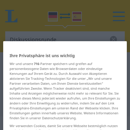
Ihre Privatsphäre ist uns wichtig
Deutsch-Spanisch Wörterbuch
Diskussionsrunde
Wir und unsere
716
-Partner speichern und greifen auf
personenbezogene Daten wie Browserdaten oder eindeutige
Deutsch-Spanisch Übersetzung für
Kennungen auf Ihrem Gerät zu. Durch Auswahl von Akzeptieren
"Diskussionsrunde"
aktivieren Sie Tracking-Technologien für die unter „Wir und unsere
Partner verarbeiten Daten, um Ihnen Dienste bereitzustellen“
aufgeführten Zwecke. Wenn Tracker deaktiviert sind, sind manche
Inhalte und Anzeigen möglicherweise nicht mehr so relevant für Sie. Sie
"Diskussionsrunde" Spanisch
können dieses Menü jederzeit wieder aufrufen, um Ihre Einstellungen zu
ändern oder Ihre Einwilligung zu widerrufen, indem Sie auf den Link
Übersetzung
Privatsphäre-Einstellungen am unteren Rand der Webseite klicken. Ihre
Einstellungen gelten innerhalb unseres Website. Weitere Informationen
finden Sie in unserer Datenschutzerklärung.
„Diskussionsrunde“
: Femininum
Wir verwenden Cookies, damit Sie unsere Webseite bestmöglich nutzen