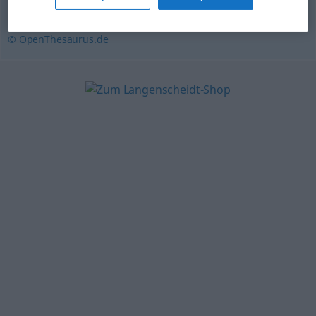
Podiumsdiskussion
,
Forum
© OpenThesaurus.de