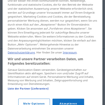
und wir besser mit Ihnen kommunizieren können. Notwendige,
funktionale und statistische Cookies, die für den Betrieb der Webseite
Diskussionsrunde
f
<
Diskussionsrunde
;
und der statistischen Auswertung unserer Webseite erforderlich sind,
Diskussionsrunden
>
werden auf Grundlage unserer Vorauswahl immer auf Ihrem Endgerät
gespeichert. Marketing-Cookies und Cookies, die der Bereitstellung
personalisierter Werbung dienen, werden nur gespeichert, wenn Sie uns
Übersicht aller Übersetzungen
durch einen Klick auf den „Akzeptieren“-Button Ihr Einverständnis
(Für mehr Details die Übersetzung anklicken/antippen)
geben. Klicken Sie ansonsten auf „Fortfahren ohne Akzeptieren“. Sie
können Ihre Einwilligung jederzeit für zukünftige Besuche unserer
Webseite widerrufen. Wenn Sie weitere Informationen zu den Cookies
mesa redonda
und den Anpassungsmöglichkeiten möchten, klicken Sie einfach auf den
Button „Mehr Optionen“. Weitergehende Hinweise zu der
Datenverarbeitung entnehmen Sie ansonsten unserer
Datenschutzerklärung
. Hier finden Sie unser
Impressum
.
Wir und unsere Partner verarbeiten Daten, um
mesa
f
redonda
Diskussionsrunde
Folgendes bereitzustellen:
Genaue Geolocation-Daten verwenden. Geräteeigenschaften zur
Identifikation aktiv abfragen. Speichern von und/oder Zugriff auf
Informationen auf einem Gerät. Personalisierte Werbung und Inhalte,
Synonyme für "Diskussionsrunde"
Messung von Werbung und Inhalten, Zielgruppenforschung und
Entwicklung von Dienstleistungen.
Liste der Partner (Lieferanten)
Zirkel
,
Gesprächsrunde
,
Sitzung
Mehr Optionen
Akzeptieren