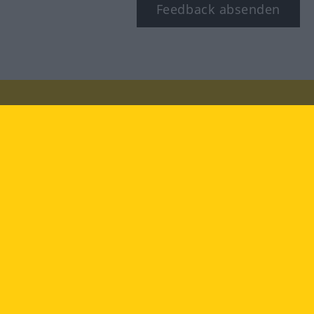
Feedback absenden
Besuchen Sie uns auf:
facebook
YouTube
Instagram
Langenscheidt
NUTZUNGSBEDINGUNGEN
DATENSCHUTZBESTIMMUNGEN