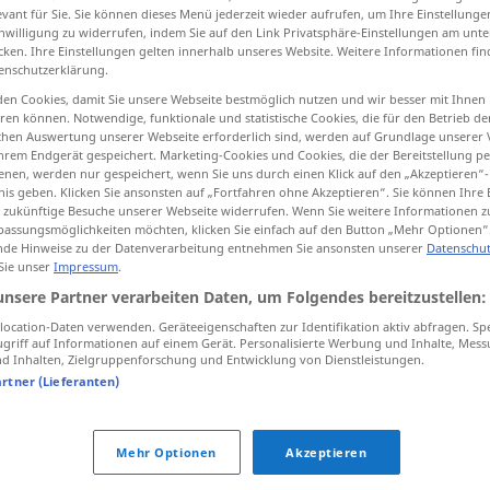
evant für Sie. Sie können dieses Menü jederzeit wieder aufrufen, um Ihre Einstellung
inwilligung zu widerrufen, indem Sie auf den Link Privatsphäre-Einstellungen am unt
cken. Ihre Einstellungen gelten innerhalb unseres Website. Weitere Informationen fin
enschutzerklärung.
tippen)
en Cookies, damit Sie unsere Webseite bestmöglich nutzen und wir besser mit Ihnen
en können. Notwendige, funktionale und statistische Cookies, die für den Betrieb d
ischen Auswertung unserer Webseite erforderlich sind, werden auf Grundlage unserer
hrem Endgerät gespeichert. Marketing-Cookies und Cookies, die der Bereitstellung per
nen, werden nur gespeichert, wenn Sie uns durch einen Klick auf den „Akzeptieren“-
die
deren → siehe „
“
nis geben. Klicken Sie ansonsten auf „Fortfahren ohne Akzeptieren“. Sie können Ihre 
ür zukünftige Besuche unserer Webseite widerrufen. Wenn Sie weitere Informationen 
assungsmöglichkeiten möchten, klicken Sie einfach auf den Button „Mehr Optionen“
de Hinweise zu der Datenverarbeitung entnehmen Sie ansonsten unserer
Datenschut
 Sie unser
Impressum
.
unsere Partner verarbeiten Daten, um Folgendes bereitzustellen:
ocation-Daten verwenden. Geräteeigenschaften zur Identifikation aktiv abfragen. Sp
griff auf Informationen auf einem Gerät. Personalisierte Werbung und Inhalte, Mes
 Inhalten, Zielgruppenforschung und Entwicklung von Dienstleistungen.
artner (Lieferanten)
tippen)
Mehr Optionen
Akzeptieren
die
deren → siehe „
“