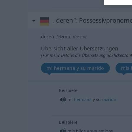
„deren“
: Possessivpronom
deren
[ˈdɛrən]
poss pr
Übersicht aller Übersetzungen
(Für mehr Details die Übersetzung anklicken/an
mi hermana y su marido
mis 
Beispiele
mi
hermana
y su
marido
Beispiele
mis hijos y sus amigos