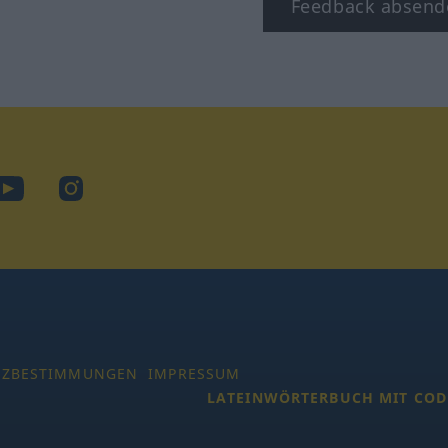
Feedback absend
ook
YouTube
Instagram
TZBESTIMMUNGEN
IMPRESSUM
LATEINWÖRTERBUCH MIT COD