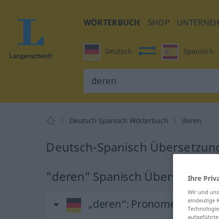
WÖRTERBUCH
SHOP
UNTERNE
Deutsch
Spanisch
Deutsch-Spanisch Wörterbuch
deren
Deutsch-Spanisch Übersetzung
"deren" Spanisch Übersetzung
Ihre Priv
Wir und un
eindeutige 
„deren“
: Pronomen, Fürwort
Technologie
aufgeführte