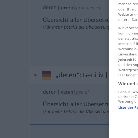
mehr so rel
deren
[ˈdɛrən]
pron
gen
sg
oder Ihre E
Webseite kli
Übersicht aller Übersetzungen
unserer Dat
(Für mehr Details die Übersetzung anklicken/an
Wir verwend
kommunizier
der statist
immer auf I
Werbung die
Einverständ
jederzeit f
und den Anp
Weitergehen
„deren“
: Genitiv | Plural
Hier finden
Wir und 
deren
[ˈdɛrən]
gen
pl
Genaue Geol
und/oder Zu
Werbung und
Übersicht aller Übersetzungen
Liste der P
(Für mehr Details die Übersetzung anklicken/an