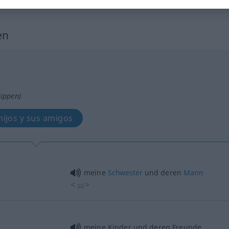
en
tippen)
hijos y sus amigos
meine
Schwester
und deren
Mann
<
>
SG
meine Kinder und deren Freunde