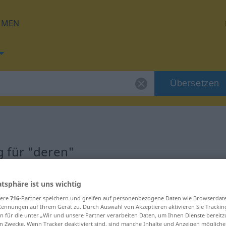
HMEN
Übersetzen
 für "deren"
atsphäre ist uns wichtig
sere
716
-Partner speichern und greifen auf personenbezogene Daten wie Browserdat
Kennungen auf Ihrem Gerät zu. Durch Auswahl von Akzeptieren aktivieren Sie Trackin
 | Genitiv | Singular
n für die unter „Wir und unsere Partner verarbeiten Daten, um Ihnen Dienste bereitz
n Zwecke. Wenn Tracker deaktiviert sind, sind manche Inhalte und Anzeigen mögliche