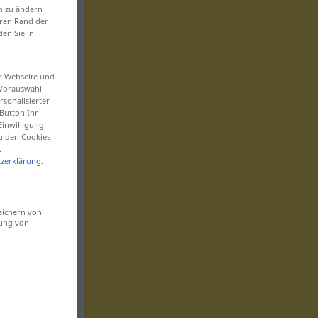
en zu ändern
eren Rand der
den Sie in
er Webseite und
 Vorauswahl
sonalisierter
Button Ihr
Einwilligung
zu den Cookies
.
zerklärung
.
eichern von
sung von