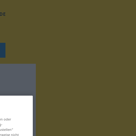
DE
en oder
g-
ustellen“
rweise nicht