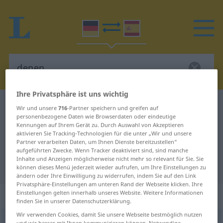
Ihre Privatsphäre ist uns wichtig
Deutsch-Spanisch Wörterbuch
denen
Wir und unsere
716
-Partner speichern und greifen auf
personenbezogene Daten wie Browserdaten oder eindeutige
Deutsch-Spanisch Übersetzung für
Kennungen auf Ihrem Gerät zu. Durch Auswahl von Akzeptieren
aktivieren Sie Tracking-Technologien für die unter „Wir und unsere
"denen"
Partner verarbeiten Daten, um Ihnen Dienste bereitzustellen“
aufgeführten Zwecke. Wenn Tracker deaktiviert sind, sind manche
Inhalte und Anzeigen möglicherweise nicht mehr so relevant für Sie. Sie
"denen" Spanisch Übersetzung
können dieses Menü jederzeit wieder aufrufen, um Ihre Einstellungen zu
ändern oder Ihre Einwilligung zu widerrufen, indem Sie auf den Link
Privatsphäre-Einstellungen am unteren Rand der Webseite klicken. Ihre
Einstellungen gelten innerhalb unseres Website. Weitere Informationen
„denen“
: Dativ | Plural
finden Sie in unserer Datenschutzerklärung.
Wir verwenden Cookies, damit Sie unsere Webseite bestmöglich nutzen
denen
[deːnən]
dat
pl
und wir besser mit Ihnen kommunizieren können. Notwendige,