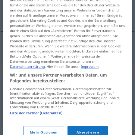
funktionale und statistische Cookies, die für den Betrieb der Webseite
und der statistischen Auswertung unserer Webseite erforderlich sind,
Übersicht aller Übersetzungen
werden auf Grundlage unserer Vorauswahl immer auf Ihrem Endgerät
(Für mehr Details die Übersetzung anklicken/antippen)
gespeichert. Marketing-Cookies und Cookies, die der Bereitstellung
personalisierter Werbung dienen, werden nur gespeichert, wenn Sie uns
durch einen Klick auf den „Akzeptieren“-Button Ihr Einverständnis
geben. Klicken Sie ansonsten auf „Fortfahren ohne Akzeptieren“. Sie
können Ihre Einwilligung jederzeit für zukünftige Besuche unserer
Webseite widerrufen. Wenn Sie weitere Informationen zu den Cookies
die
denen → siehe „
“
und den Anpassungsmöglichkeiten möchten, klicken Sie einfach auf den
Button „Mehr Optionen“. Weitergehende Hinweise zu der
Datenverarbeitung entnehmen Sie ansonsten unserer
Datenschutzerklärung
. Hier finden Sie unser
Impressum
.
Beispielsätze für "denen"
Wir und unsere Partner verarbeiten Daten, um
Folgendes bereitzustellen:
Genaue Geolocation-Daten verwenden. Geräteeigenschaften zur
wir
müssen
denen
zeigen
, dass wir keine Betschwestern sind!
Identifikation aktiv abfragen. Speichern von und/oder Zugriff auf
¡tenemos que demostrarles que no
somos
unos
Informationen auf einem Gerät. Personalisierte Werbung und Inhalte,
Messung von Werbung und Inhalten, Zielgruppenforschung und
meapilas!
Entwicklung von Dienstleistungen.
Liste der Partner (Lieferanten)
es
gibt
Fälle, in denen
hay
(
od
se
dan) casos en que
Mehr Optionen
Akzeptieren