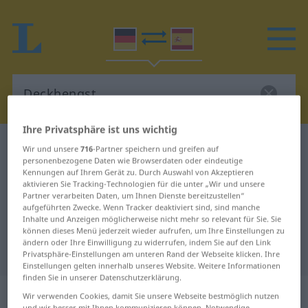
Ihre Privatsphäre ist uns wichtig
Deutsch-Spanisch Wörterbuch
Deckhengst
Wir und unsere
716
-Partner speichern und greifen auf
personenbezogene Daten wie Browserdaten oder eindeutige
Deutsch-Spanisch Übersetzung für
Kennungen auf Ihrem Gerät zu. Durch Auswahl von Akzeptieren
aktivieren Sie Tracking-Technologien für die unter „Wir und unsere
"Deckhengst"
Partner verarbeiten Daten, um Ihnen Dienste bereitzustellen“
aufgeführten Zwecke. Wenn Tracker deaktiviert sind, sind manche
Inhalte und Anzeigen möglicherweise nicht mehr so relevant für Sie. Sie
"Deckhengst" Spanisch
können dieses Menü jederzeit wieder aufrufen, um Ihre Einstellungen zu
ändern oder Ihre Einwilligung zu widerrufen, indem Sie auf den Link
Übersetzung
Privatsphäre-Einstellungen am unteren Rand der Webseite klicken. Ihre
Einstellungen gelten innerhalb unseres Website. Weitere Informationen
finden Sie in unserer Datenschutzerklärung.
„Deckhengst“
: Maskulinum
Wir verwenden Cookies, damit Sie unsere Webseite bestmöglich nutzen
und wir besser mit Ihnen kommunizieren können. Notwendige,