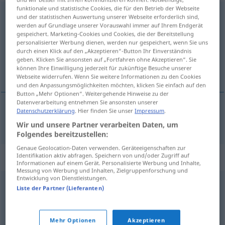
funktionale und statistische Cookies, die für den Betrieb der Webseite
Deckhengst
m
und der statistischen Auswertung unserer Webseite erforderlich sind,
werden auf Grundlage unserer Vorauswahl immer auf Ihrem Endgerät
Übersicht aller Übersetzungen
gespeichert. Marketing-Cookies und Cookies, die der Bereitstellung
personalisierter Werbung dienen, werden nur gespeichert, wenn Sie uns
(Für mehr Details die Übersetzung anklicken/antippen)
durch einen Klick auf den „Akzeptieren“-Button Ihr Einverständnis
geben. Klicken Sie ansonsten auf „Fortfahren ohne Akzeptieren“. Sie
semental
können Ihre Einwilligung jederzeit für zukünftige Besuche unserer
Webseite widerrufen. Wenn Sie weitere Informationen zu den Cookies
und den Anpassungsmöglichkeiten möchten, klicken Sie einfach auf den
Button „Mehr Optionen“. Weitergehende Hinweise zu der
Datenverarbeitung entnehmen Sie ansonsten unserer
Datenschutzerklärung
. Hier finden Sie unser
Impressum
.
semental
m
Deckhengst
Wir und unsere Partner verarbeiten Daten, um
Folgendes bereitzustellen:
Genaue Geolocation-Daten verwenden. Geräteeigenschaften zur
Synonyme für "Deckhengst"
Identifikation aktiv abfragen. Speichern von und/oder Zugriff auf
Informationen auf einem Gerät. Personalisierte Werbung und Inhalte,
Messung von Werbung und Inhalten, Zielgruppenforschung und
Entwicklung von Dienstleistungen.
Liste der Partner (Lieferanten)
Beschäler (veraltet)
,
Zuchthengst
© OpenThesaurus.de
Mehr Optionen
Akzeptieren