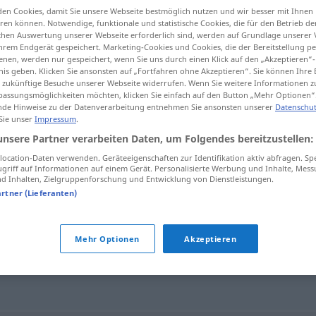
en Cookies, damit Sie unsere Webseite bestmöglich nutzen und wir besser mit Ihnen
en
>
en können. Notwendige, funktionale und statistische Cookies, die für den Betrieb d
ischen Auswertung unserer Webseite erforderlich sind, werden auf Grundlage unserer
hrem Endgerät gespeichert. Marketing-Cookies und Cookies, die der Bereitstellung per
nen, werden nur gespeichert, wenn Sie uns durch einen Klick auf den „Akzeptieren“-
tippen)
nis geben. Klicken Sie ansonsten auf „Fortfahren ohne Akzeptieren“. Sie können Ihre 
ür zukünftige Besuche unserer Webseite widerrufen. Wenn Sie weitere Informationen 
assungsmöglichkeiten möchten, klicken Sie einfach auf den Button „Mehr Optionen“
de Hinweise zu der Datenverarbeitung entnehmen Sie ansonsten unserer
Datenschut
 Sie unser
Impressum
.
unsere Partner verarbeiten Daten, um Folgendes bereitzustellen:
m
Danksagung
ocation-Daten verwenden. Geräteeigenschaften zur Identifikation aktiv abfragen. Sp
griff auf Informationen auf einem Gerät. Personalisierte Werbung und Inhalte, Mes
 Inhalten, Zielgruppenforschung und Entwicklung von Dienstleistungen.
artner (Lieferanten)
g"
Mehr Optionen
Akzeptieren
keit