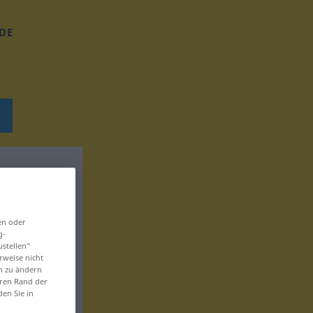
DE
en oder
g-
ustellen“
rweise nicht
en zu ändern
eren Rand der
den Sie in