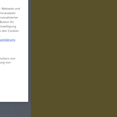
er Webseite und
 Vorauswahl
sonalisierter
Button Ihr
Einwilligung
zu den Cookies
.
zerklärung
.
eichern von
sung von