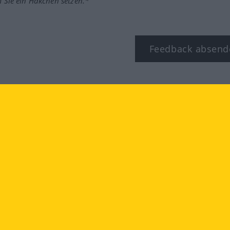
m Sie ein Häkchen setzen.*
Feedback absend
ook
YouTube
Instagram