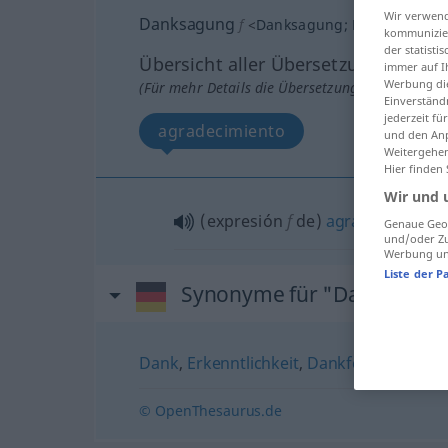
Wir verwend
Danksagung
f
<
Danksagung
;
Danksagung
kommunizier
der statist
Übersicht aller Übersetzungen
immer auf I
Werbung die
(Für mehr Details die Übersetzung anklicken/an
Einverständ
jederzeit f
agradecimiento
und den Anp
Weitergehen
Hier finden
Wir und 
(expresión
f
de)
agradecimiento
Genaue Geol
und/oder Zu
Werbung und
Liste der P
Synonyme für "Danksagun
Dank
,
Erkenntlichkeit
,
Dankfest
,
Dankbar
© OpenThesaurus.de