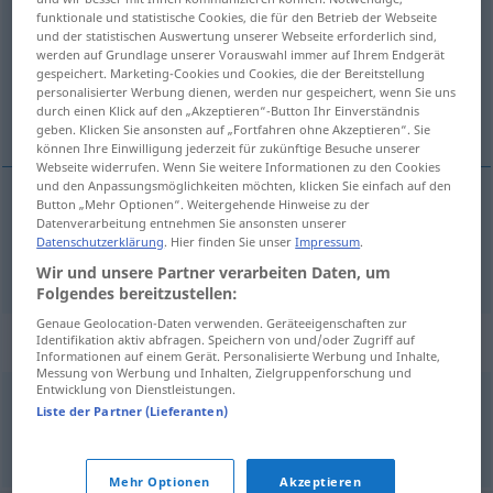
funktionale und statistische Cookies, die für den Betrieb der Webseite
und der statistischen Auswertung unserer Webseite erforderlich sind,
Übersicht aller Übersetzungen
werden auf Grundlage unserer Vorauswahl immer auf Ihrem Endgerät
(Für mehr Details die Übersetzung anklicken/antippen)
gespeichert. Marketing-Cookies und Cookies, die der Bereitstellung
personalisierter Werbung dienen, werden nur gespeichert, wenn Sie uns
durch einen Klick auf den „Akzeptieren“-Button Ihr Einverständnis
cirugía
geben. Klicken Sie ansonsten auf „Fortfahren ohne Akzeptieren“. Sie
können Ihre Einwilligung jederzeit für zukünftige Besuche unserer
Webseite widerrufen. Wenn Sie weitere Informationen zu den Cookies
und den Anpassungsmöglichkeiten möchten, klicken Sie einfach auf den
Button „Mehr Optionen“. Weitergehende Hinweise zu der
Datenverarbeitung entnehmen Sie ansonsten unserer
cirugía
f
Chirurgie
Datenschutzerklärung
. Hier finden Sie unser
Impressum
.
Wir und unsere Partner verarbeiten Daten, um
Folgendes bereitzustellen:
Genaue Geolocation-Daten verwenden. Geräteeigenschaften zur
Beispielsätze für "Chirurgie"
Identifikation aktiv abfragen. Speichern von und/oder Zugriff auf
Informationen auf einem Gerät. Personalisierte Werbung und Inhalte,
Messung von Werbung und Inhalten, Zielgruppenforschung und
Entwicklung von Dienstleistungen.
Liste der Partner (Lieferanten)
plastische Chirurgie
cirugía
f
plástica
Mehr Optionen
Akzeptieren