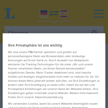
Ihre Privatsphäre ist uns wichtig
Deutsch-Spanisch Wörterbuch
Chirurgie
Wir und unsere
716
-Partner speichern und greifen auf
personenbezogene Daten wie Browserdaten oder eindeutige
Deutsch-Spanisch Übersetzung für
Kennungen auf Ihrem Gerät zu. Durch Auswahl von Akzeptieren
aktivieren Sie Tracking-Technologien für die unter „Wir und unsere
"Chirurgie"
Partner verarbeiten Daten, um Ihnen Dienste bereitzustellen“
aufgeführten Zwecke. Wenn Tracker deaktiviert sind, sind manche
Inhalte und Anzeigen möglicherweise nicht mehr so relevant für Sie. Sie
"Chirurgie" Spanisch Übersetzung
können dieses Menü jederzeit wieder aufrufen, um Ihre Einstellungen zu
ändern oder Ihre Einwilligung zu widerrufen, indem Sie auf den Link
Privatsphäre-Einstellungen am unteren Rand der Webseite klicken. Ihre
Einstellungen gelten innerhalb unseres Website. Weitere Informationen
„Chirurgie“
: Femininum
finden Sie in unserer Datenschutzerklärung.
Wir verwenden Cookies, damit Sie unsere Webseite bestmöglich nutzen
Chirurgie
[çirʊrˈgiː]
f
<
Chirurgie
>
und wir besser mit Ihnen kommunizieren können. Notwendige,