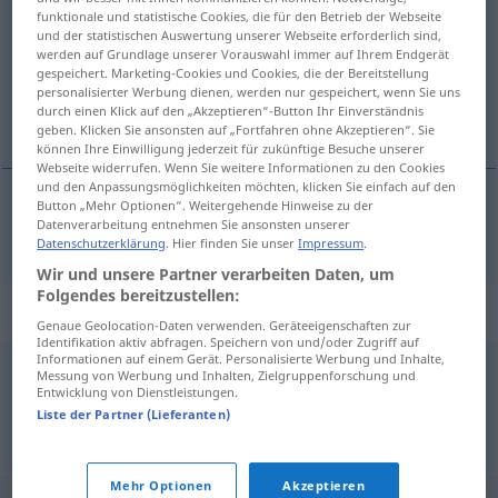
funktionale und statistische Cookies, die für den Betrieb der Webseite
und der statistischen Auswertung unserer Webseite erforderlich sind,
Übersicht aller Übersetzungen
werden auf Grundlage unserer Vorauswahl immer auf Ihrem Endgerät
(Für mehr Details die Übersetzung anklicken/antippen)
gespeichert. Marketing-Cookies und Cookies, die der Bereitstellung
personalisierter Werbung dienen, werden nur gespeichert, wenn Sie uns
durch einen Klick auf den „Akzeptieren“-Button Ihr Einverständnis
cancelar
geben. Klicken Sie ansonsten auf „Fortfahren ohne Akzeptieren“. Sie
können Ihre Einwilligung jederzeit für zukünftige Besuche unserer
Webseite widerrufen. Wenn Sie weitere Informationen zu den Cookies
und den Anpassungsmöglichkeiten möchten, klicken Sie einfach auf den
Button „Mehr Optionen“. Weitergehende Hinweise zu der
Datenverarbeitung entnehmen Sie ansonsten unserer
cancelar
canceln
IT
Datenschutzerklärung
. Hier finden Sie unser
Impressum
.
Wir und unsere Partner verarbeiten Daten, um
Folgendes bereitzustellen:
Synonyme für "canceln"
Genaue Geolocation-Daten verwenden. Geräteeigenschaften zur
Identifikation aktiv abfragen. Speichern von und/oder Zugriff auf
Informationen auf einem Gerät. Personalisierte Werbung und Inhalte,
Messung von Werbung und Inhalten, Zielgruppenforschung und
streichen
,
absagen (Termin)
,
abblasen (ugs.)
Entwicklung von Dienstleistungen.
Liste der Partner (Lieferanten)
© OpenThesaurus.de
Mehr Optionen
Akzeptieren