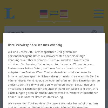
Ihre Privatsphäre ist uns wichtig
Deutsch-Spanisch Wörterbuch
canceln
Wir und unsere
716
-Partner speichern und greifen auf
personenbezogene Daten wie Browserdaten oder eindeutige
Deutsch-Spanisch Übersetzung für
Kennungen auf Ihrem Gerät zu. Durch Auswahl von Akzeptieren
aktivieren Sie Tracking-Technologien für die unter „Wir und unsere
"canceln"
Partner verarbeiten Daten, um Ihnen Dienste bereitzustellen“
aufgeführten Zwecke. Wenn Tracker deaktiviert sind, sind manche
Inhalte und Anzeigen möglicherweise nicht mehr so relevant für Sie. Sie
"canceln" Spanisch Übersetzung
können dieses Menü jederzeit wieder aufrufen, um Ihre Einstellungen zu
ändern oder Ihre Einwilligung zu widerrufen, indem Sie auf den Link
Privatsphäre-Einstellungen am unteren Rand der Webseite klicken. Ihre
Einstellungen gelten innerhalb unseres Website. Weitere Informationen
„canceln“
: transitives Verb
finden Sie in unserer Datenschutzerklärung.
Wir verwenden Cookies, damit Sie unsere Webseite bestmöglich nutzen
canceln
[ˈkɛnsəln]
v/t
und wir besser mit Ihnen kommunizieren können. Notwendige,