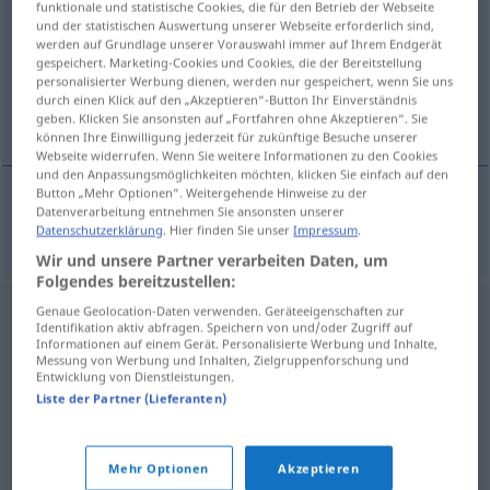
funktionale und statistische Cookies, die für den Betrieb der Webseite
und der statistischen Auswertung unserer Webseite erforderlich sind,
Übersicht aller Übersetzungen
werden auf Grundlage unserer Vorauswahl immer auf Ihrem Endgerät
gespeichert. Marketing-Cookies und Cookies, die der Bereitstellung
(Für mehr Details die Übersetzung anklicken/antippen)
personalisierter Werbung dienen, werden nur gespeichert, wenn Sie uns
durch einen Klick auf den „Akzeptieren“-Button Ihr Einverständnis
federal
geben. Klicken Sie ansonsten auf „Fortfahren ohne Akzeptieren“. Sie
können Ihre Einwilligung jederzeit für zukünftige Besuche unserer
Webseite widerrufen. Wenn Sie weitere Informationen zu den Cookies
und den Anpassungsmöglichkeiten möchten, klicken Sie einfach auf den
Button „Mehr Optionen“. Weitergehende Hinweise zu der
Datenverarbeitung entnehmen Sie ansonsten unserer
federal
Bundes…
Datenschutzerklärung
. Hier finden Sie unser
Impressum
.
Wir und unsere Partner verarbeiten Daten, um
Folgendes bereitzustellen:
Genaue Geolocation-Daten verwenden. Geräteeigenschaften zur
Identifikation aktiv abfragen. Speichern von und/oder Zugriff auf
Informationen auf einem Gerät. Personalisierte Werbung und Inhalte,
Messung von Werbung und Inhalten, Zielgruppenforschung und
Entwicklung von Dienstleistungen.
Liste der Partner (Lieferanten)
Mehr Optionen
Akzeptieren