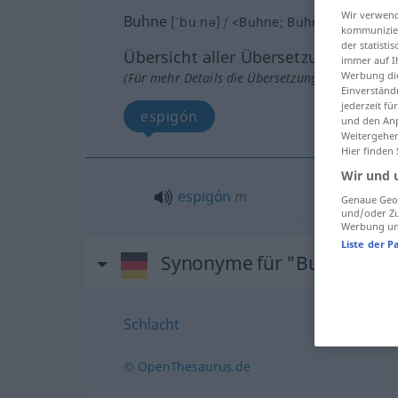
Wir verwend
Buhne
[ˈbuːnə]
f
<
Buhne
;
Buhnen
>
kommunizier
der statist
Übersicht aller Übersetzungen
immer auf I
Werbung die
(Für mehr Details die Übersetzung anklicken/an
Einverständ
jederzeit f
espigón
und den Anp
Weitergehen
Hier finden
Wir und 
espigón
m
Genaue Geol
und/oder Zu
Werbung und
Liste der P
Synonyme für "Buhne"
Schlacht
© OpenThesaurus.de