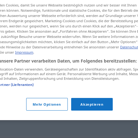
en Cookies, damit Sie unsere Webseite bestmöglich nutzen und wir besser mit Ihnen
en können. Notwendige, funktionale und statistische Cookies, die für den Betrieb d
ischen Auswertung unserer Webseite erforderlich sind, werden auf Grundlage unserer
hrem Endgerät gespeichert. Marketing-Cookies und Cookies, die der Bereitstellung per
nen, werden nur gespeichert, wenn Sie uns durch einen Klick auf den „Akzeptieren“-
tippen)
nis geben. Klicken Sie ansonsten auf „Fortfahren ohne Akzeptieren“. Sie können Ihre 
ür zukünftige Besuche unserer Webseite widerrufen. Wenn Sie weitere Informationen 
assungsmöglichkeiten möchten, klicken Sie einfach auf den Button „Mehr Optionen“
de Hinweise zu der Datenverarbeitung entnehmen Sie ansonsten unserer
Datenschut
 Sie unser
Impressum
.
unsere Partner verarbeiten Daten, um Folgendes bereitzustellen:
Buhne
SCHIFF
ocation-Daten verwenden. Geräteeigenschaften zur Identifikation aktiv abfragen. Sp
griff auf Informationen auf einem Gerät. Personalisierte Werbung und Inhalte, Mes
 Inhalten, Zielgruppenforschung und Entwicklung von Dienstleistungen.
artner (Lieferanten)
Mehr Optionen
Akzeptieren