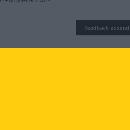
m Sie ein Häkchen setzen.*
Feedback absend
ook
YouTube
Instagram