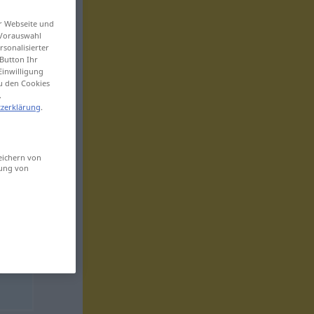
er Webseite und
 Vorauswahl
sonalisierter
Button Ihr
Einwilligung
zu den Cookies
.
zerklärung
.
eichern von
sung von