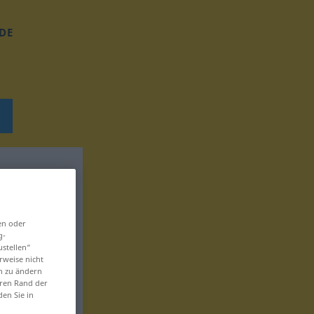
DE
en oder
g-
ustellen“
rweise nicht
en zu ändern
eren Rand der
den Sie in