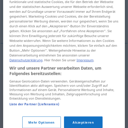
funktionale und statistische Cookies, die für den Betrieb der Webseite
und der statistischen Auswertung unserer Webseite erforderlich sind,
Übersicht aller Übersetzungen
werden auf Grundlage unserer Vorauswahl immer auf Ihrem Endgerät
gespeichert. Marketing-Cookies und Cookies, die der Bereitstellung
(Für mehr Details die Übersetzung anklicken/antippen)
personalisierter Werbung dienen, werden nur gespeichert, wenn Sie uns
durch einen Klick auf den „Akzeptieren“-Button Ihr Einverständnis
contenedor para basura orgánica
geben. Klicken Sie ansonsten auf „Fortfahren ohne Akzeptieren“. Sie
können Ihre Einwilligung jederzeit für zukünftige Besuche unserer
Webseite widerrufen. Wenn Sie weitere Informationen zu den Cookies
und den Anpassungsmöglichkeiten möchten, klicken Sie einfach auf den
Button „Mehr Optionen“. Weitergehende Hinweise zu der
Datenverarbeitung entnehmen Sie ansonsten unserer
contenedor
m
para
basura
orgánica
Biotonne
Datenschutzerklärung
. Hier finden Sie unser
Impressum
.
Wir und unsere Partner verarbeiten Daten, um
Folgendes bereitzustellen:
Genaue Geolocation-Daten verwenden. Geräteeigenschaften zur
Identifikation aktiv abfragen. Speichern von und/oder Zugriff auf
Informationen auf einem Gerät. Personalisierte Werbung und Inhalte,
Messung von Werbung und Inhalten, Zielgruppenforschung und
Entwicklung von Dienstleistungen.
Liste der Partner (Lieferanten)
Mehr Optionen
Akzeptieren