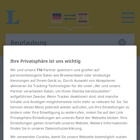
Ihre Privatsphäre ist uns wichtig
Deutsch-Spanisch Wörterbuch
Beurlaubung
Wir und unsere
716
-Partner speichern und greifen auf
Deutsch-Spanisch Übersetzung für
personenbezogene Daten wie Browserdaten oder eindeutige
Kennungen auf Ihrem Gerät zu. Durch Auswahl von Akzeptieren
"Beurlaubung"
aktivieren Sie Tracking-Technologien für die unter „Wir und unsere
Partner verarbeiten Daten, um Ihnen Dienste bereitzustellen“
aufgeführten Zwecke. Wenn Tracker deaktiviert sind, sind manche
Inhalte und Anzeigen möglicherweise nicht mehr so relevant für Sie. Sie
"Beurlaubung" Spanisch
können dieses Menü jederzeit wieder aufrufen, um Ihre Einstellungen zu
ändern oder Ihre Einwilligung zu widerrufen, indem Sie auf den Link
Übersetzung
Privatsphäre-Einstellungen am unteren Rand der Webseite klicken. Ihre
Einstellungen gelten innerhalb unseres Website. Weitere Informationen
finden Sie in unserer Datenschutzerklärung.
„Beurlaubung“
: Femininum
Wir verwenden Cookies, damit Sie unsere Webseite bestmöglich nutzen