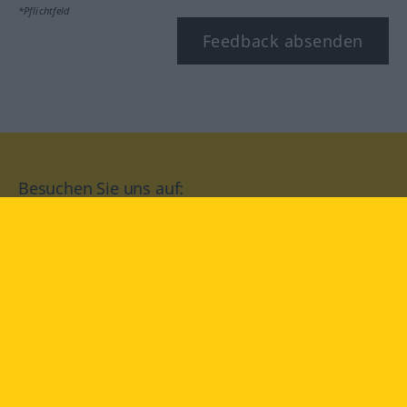
*Pflichtfeld
Feedback absenden
Besuchen Sie uns auf:
facebook
YouTube
Instagram
Langenscheidt
NUTZUNGSBEDINGUNGEN