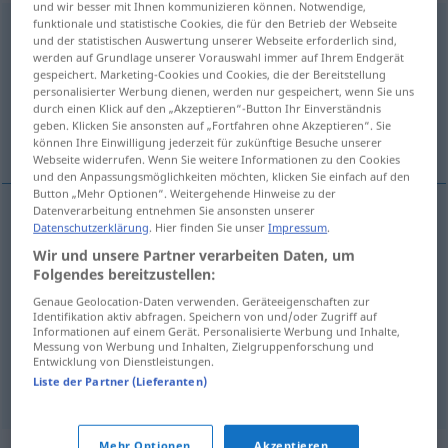
und wir besser mit Ihnen kommunizieren können. Notwendige,
funktionale und statistische Cookies, die für den Betrieb der Webseite
Beurlaubung
f
<
Beurlaubung
;
Beurlaubungen
>
und der statistischen Auswertung unserer Webseite erforderlich sind,
werden auf Grundlage unserer Vorauswahl immer auf Ihrem Endgerät
Übersicht aller Übersetzungen
gespeichert. Marketing-Cookies und Cookies, die der Bereitstellung
personalisierter Werbung dienen, werden nur gespeichert, wenn Sie uns
(Für mehr Details die Übersetzung anklicken/antippen)
durch einen Klick auf den „Akzeptieren“-Button Ihr Einverständnis
geben. Klicken Sie ansonsten auf „Fortfahren ohne Akzeptieren“. Sie
permiso, excedencia, licencia, suspensión
können Ihre Einwilligung jederzeit für zukünftige Besuche unserer
Webseite widerrufen. Wenn Sie weitere Informationen zu den Cookies
und den Anpassungsmöglichkeiten möchten, klicken Sie einfach auf den
Button „Mehr Optionen“. Weitergehende Hinweise zu der
Datenverarbeitung entnehmen Sie ansonsten unserer
Datenschutzerklärung
. Hier finden Sie unser
Impressum
.
permiso
m
Beurlaubung
Wir und unsere Partner verarbeiten Daten, um
Folgendes bereitzustellen:
licencia
f
Beurlaubung
Genaue Geolocation-Daten verwenden. Geräteeigenschaften zur
Identifikation aktiv abfragen. Speichern von und/oder Zugriff auf
Informationen auf einem Gerät. Personalisierte Werbung und Inhalte,
excedencia
f
Beurlaubung
(≈ Freistellung)
Messung von Werbung und Inhalten, Zielgruppenforschung und
Entwicklung von Dienstleistungen.
suspensión
f
Beurlaubung
v. einem Amt
Liste der Partner (Lieferanten)
Mehr Optionen
Akzeptieren