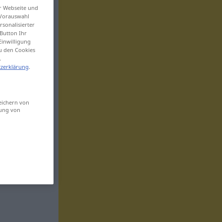
er Webseite und
 Vorauswahl
sonalisierter
Button Ihr
Einwilligung
zu den Cookies
.
zerklärung
.
eichern von
sung von