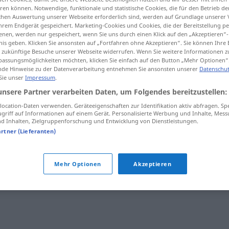
en können. Notwendige, funktionale und statistische Cookies, die für den Betrieb d
aft
;
Betreibergesellschaften
>
ischen Auswertung unserer Webseite erforderlich sind, werden auf Grundlage unserer
hrem Endgerät gespeichert. Marketing-Cookies und Cookies, die der Bereitstellung per
nen, werden nur gespeichert, wenn Sie uns durch einen Klick auf den „Akzeptieren“-
nis geben. Klicken Sie ansonsten auf „Fortfahren ohne Akzeptieren“. Sie können Ihre 
tippen)
ür zukünftige Besuche unserer Webseite widerrufen. Wenn Sie weitere Informationen 
assungsmöglichkeiten möchten, klicken Sie einfach auf den Button „Mehr Optionen“
de Hinweise zu der Datenverarbeitung entnehmen Sie ansonsten unserer
Datenschut
 Sie unser
Impressum
.
unsere Partner verarbeiten Daten, um Folgendes bereitzustellen:
ocation-Daten verwenden. Geräteeigenschaften zur Identifikation aktiv abfragen. Sp
Betreibergesellschaft
griff auf Informationen auf einem Gerät. Personalisierte Werbung und Inhalte, Mes
 Inhalten, Zielgruppenforschung und Entwicklung von Dienstleistungen.
artner (Lieferanten)
Mehr Optionen
Akzeptieren