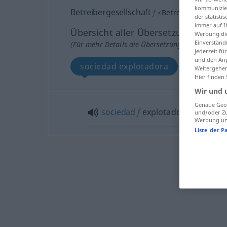
kommunizier
Betreibergesellschaft
f
<
Betreibergesellsch
der statist
immer auf I
Übersicht aller Übersetzungen
Werbung die
Einverständ
(Für mehr Details die Übersetzung anklicken/an
jederzeit f
und den Anp
sociedad explotadora
Weitergehen
Hier finden
Wir und 
Genaue Geol
sociedad
f
explotadora
und/oder Zu
Werbung und
Liste der P