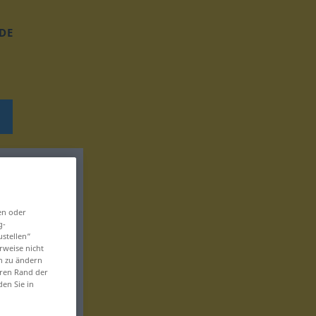
DE
en oder
g-
ustellen“
rweise nicht
en zu ändern
eren Rand der
den Sie in