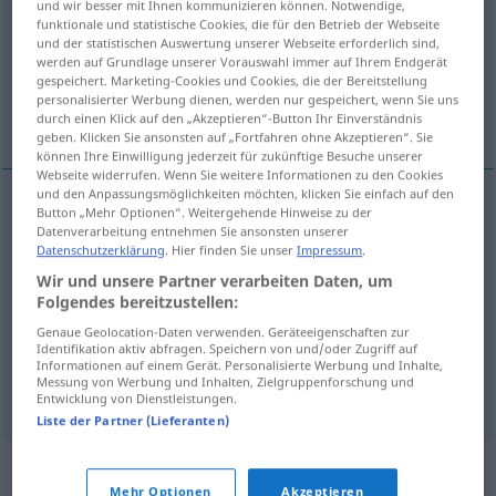
und wir besser mit Ihnen kommunizieren können. Notwendige,
funktionale und statistische Cookies, die für den Betrieb der Webseite
Übersicht aller Übersetzungen
und der statistischen Auswertung unserer Webseite erforderlich sind,
werden auf Grundlage unserer Vorauswahl immer auf Ihrem Endgerät
(Für mehr Details die Übersetzung anklicken/antippen)
gespeichert. Marketing-Cookies und Cookies, die der Bereitstellung
personalisierter Werbung dienen, werden nur gespeichert, wenn Sie uns
robo, despojo, expolio, privación
durch einen Klick auf den „Akzeptieren“-Button Ihr Einverständnis
geben. Klicken Sie ansonsten auf „Fortfahren ohne Akzeptieren“. Sie
können Ihre Einwilligung jederzeit für zukünftige Besuche unserer
Webseite widerrufen. Wenn Sie weitere Informationen zu den Cookies
und den Anpassungsmöglichkeiten möchten, klicken Sie einfach auf den
Button „Mehr Optionen“. Weitergehende Hinweise zu der
robo
m
Beraubung
Datenverarbeitung entnehmen Sie ansonsten unserer
Datenschutzerklärung
. Hier finden Sie unser
Impressum
.
Wir und unsere Partner verarbeiten Daten, um
despojo
m
Beraubung
Folgendes bereitzustellen:
Genaue Geolocation-Daten verwenden. Geräteeigenschaften zur
expolio
m
Beraubung
Identifikation aktiv abfragen. Speichern von und/oder Zugriff auf
Informationen auf einem Gerät. Personalisierte Werbung und Inhalte,
Messung von Werbung und Inhalten, Zielgruppenforschung und
privación
f
Beraubung
Entziehung
Entwicklung von Dienstleistungen.
Liste der Partner (Lieferanten)
Synonyme für "Beraubung"
Mehr Optionen
Akzeptieren