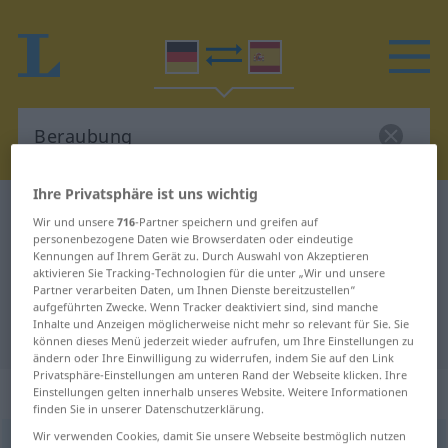
Ihre Privatsphäre ist uns wichtig
Deutsch-Spanisch Wörterbuch
Beraubung
Wir und unsere
716
-Partner speichern und greifen auf
Deutsch-Spanisch Übersetzung für
personenbezogene Daten wie Browserdaten oder eindeutige
Kennungen auf Ihrem Gerät zu. Durch Auswahl von Akzeptieren
"Beraubung"
aktivieren Sie Tracking-Technologien für die unter „Wir und unsere
Partner verarbeiten Daten, um Ihnen Dienste bereitzustellen“
aufgeführten Zwecke. Wenn Tracker deaktiviert sind, sind manche
Inhalte und Anzeigen möglicherweise nicht mehr so relevant für Sie. Sie
"Beraubung" Spanisch Übersetzung
können dieses Menü jederzeit wieder aufrufen, um Ihre Einstellungen zu
ändern oder Ihre Einwilligung zu widerrufen, indem Sie auf den Link
Privatsphäre-Einstellungen am unteren Rand der Webseite klicken. Ihre
„Beraubung“
: Femininum
Einstellungen gelten innerhalb unseres Website. Weitere Informationen
finden Sie in unserer Datenschutzerklärung.
Wir verwenden Cookies, damit Sie unsere Webseite bestmöglich nutzen
Beraubung
f
<
Beraubung
;
Beraubungen
>
GEH