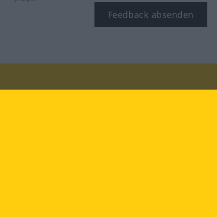
Feedback absenden
Besuchen Sie uns auf:
facebook
YouTube
Instagram
Langenscheidt
NUTZUNGSBEDINGUNGEN