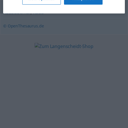
Raubüberfall
,
Raub
© OpenThesaurus.de