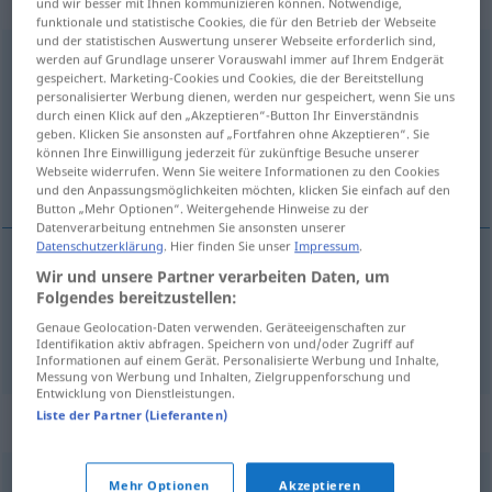
„Benutzerhandbuch“
: Neutrum
und wir besser mit Ihnen kommunizieren können. Notwendige,
funktionale und statistische Cookies, die für den Betrieb der Webseite
und der statistischen Auswertung unserer Webseite erforderlich sind,
Benutzerhandbuch
n
<
Benutzerhandbuch(e)s
;
-bücher
>
werden auf Grundlage unserer Vorauswahl immer auf Ihrem Endgerät
gespeichert. Marketing-Cookies und Cookies, die der Bereitstellung
personalisierter Werbung dienen, werden nur gespeichert, wenn Sie uns
Übersicht aller Übersetzungen
durch einen Klick auf den „Akzeptieren“-Button Ihr Einverständnis
(Für mehr Details die Übersetzung anklicken/antippen)
geben. Klicken Sie ansonsten auf „Fortfahren ohne Akzeptieren“. Sie
können Ihre Einwilligung jederzeit für zukünftige Besuche unserer
Webseite widerrufen. Wenn Sie weitere Informationen zu den Cookies
manual, guía del usuario
und den Anpassungsmöglichkeiten möchten, klicken Sie einfach auf den
Button „Mehr Optionen“. Weitergehende Hinweise zu der
Datenverarbeitung entnehmen Sie ansonsten unserer
Datenschutzerklärung
. Hier finden Sie unser
Impressum
.
Wir und unsere Partner verarbeiten Daten, um
manual
m
Benutzerhandbuch
IT
Folgendes bereitzustellen:
Genaue Geolocation-Daten verwenden. Geräteeigenschaften zur
guía
m
del
usuario
Benutzerhandbuch
Identifikation aktiv abfragen. Speichern von und/oder Zugriff auf
IT
Informationen auf einem Gerät. Personalisierte Werbung und Inhalte,
Messung von Werbung und Inhalten, Zielgruppenforschung und
Entwicklung von Dienstleistungen.
Liste der Partner (Lieferanten)
Synonyme für "Benutzerhandbuch"
Mehr Optionen
Akzeptieren