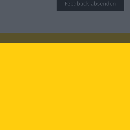
Feedback absenden
Besuchen Sie uns auf:
facebook
YouTube
Instagram
Langenscheidt
NUTZUNGSBEDINGUNGEN
DATENSCHUTZBESTIMMUNGEN