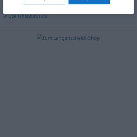
Anleitung
,
Leitfaden
,
Manual
,
Richtschnur
,
Handbuch
© OpenThesaurus.de