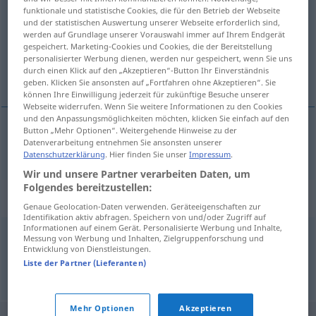
funktionale und statistische Cookies, die für den Betrieb der Webseite
und der statistischen Auswertung unserer Webseite erforderlich sind,
Übersicht aller Übersetzungen
werden auf Grundlage unserer Vorauswahl immer auf Ihrem Endgerät
(Für mehr Details die Übersetzung anklicken/antippen)
gespeichert. Marketing-Cookies und Cookies, die der Bereitstellung
personalisierter Werbung dienen, werden nur gespeichert, wenn Sie uns
durch einen Klick auf den „Akzeptieren“-Button Ihr Einverständnis
instruido, leído
geben. Klicken Sie ansonsten auf „Fortfahren ohne Akzeptieren“. Sie
können Ihre Einwilligung jederzeit für zukünftige Besuche unserer
Webseite widerrufen. Wenn Sie weitere Informationen zu den Cookies
und den Anpassungsmöglichkeiten möchten, klicken Sie einfach auf den
Button „Mehr Optionen“. Weitergehende Hinweise zu der
Datenverarbeitung entnehmen Sie ansonsten unserer
instruido
,
leído
belesen
Datenschutzerklärung
. Hier finden Sie unser
Impressum
.
Wir und unsere Partner verarbeiten Daten, um
Folgendes bereitzustellen:
Synonyme für "belesen"
Genaue Geolocation-Daten verwenden. Geräteeigenschaften zur
Identifikation aktiv abfragen. Speichern von und/oder Zugriff auf
Informationen auf einem Gerät. Personalisierte Werbung und Inhalte,
Messung von Werbung und Inhalten, Zielgruppenforschung und
studiert
,
wissend
,
gelehrt
,
sachkundig
,
kundig
,
gebildet
Entwicklung von Dienstleistungen.
Liste der Partner (Lieferanten)
© OpenThesaurus.de
Mehr Optionen
Akzeptieren