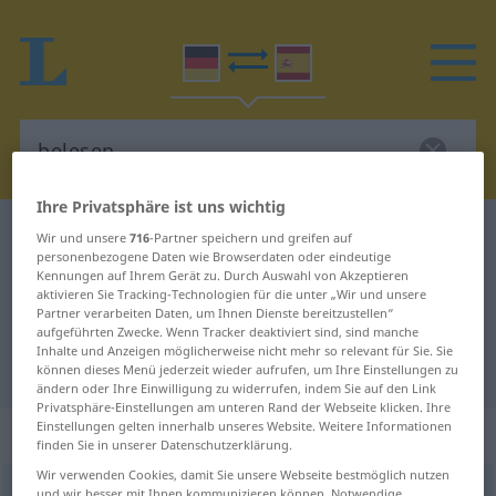
Ihre Privatsphäre ist uns wichtig
Deutsch-Spanisch Wörterbuch
belesen
Wir und unsere
716
-Partner speichern und greifen auf
personenbezogene Daten wie Browserdaten oder eindeutige
Deutsch-Spanisch Übersetzung für
Kennungen auf Ihrem Gerät zu. Durch Auswahl von Akzeptieren
aktivieren Sie Tracking-Technologien für die unter „Wir und unsere
"belesen"
Partner verarbeiten Daten, um Ihnen Dienste bereitzustellen“
aufgeführten Zwecke. Wenn Tracker deaktiviert sind, sind manche
Inhalte und Anzeigen möglicherweise nicht mehr so relevant für Sie. Sie
"belesen" Spanisch Übersetzung
können dieses Menü jederzeit wieder aufrufen, um Ihre Einstellungen zu
ändern oder Ihre Einwilligung zu widerrufen, indem Sie auf den Link
Privatsphäre-Einstellungen am unteren Rand der Webseite klicken. Ihre
Einstellungen gelten innerhalb unseres Website. Weitere Informationen
„belesen“
: als Adjektiv gebraucht
finden Sie in unserer Datenschutzerklärung.
Wir verwenden Cookies, damit Sie unsere Webseite bestmöglich nutzen
belesen
adjt
und wir besser mit Ihnen kommunizieren können. Notwendige,