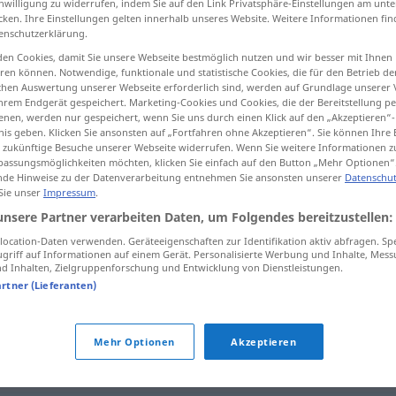
inwilligung zu widerrufen, indem Sie auf den Link Privatsphäre-Einstellungen am unt
cken. Ihre Einstellungen gelten innerhalb unseres Website. Weitere Informationen fin
enschutzerklärung.
en Cookies, damit Sie unsere Webseite bestmöglich nutzen und wir besser mit Ihnen
en können. Notwendige, funktionale und statistische Cookies, die für den Betrieb d
tippen)
ischen Auswertung unserer Webseite erforderlich sind, werden auf Grundlage unserer
hrem Endgerät gespeichert. Marketing-Cookies und Cookies, die der Bereitstellung per
nen, werden nur gespeichert, wenn Sie uns durch einen Klick auf den „Akzeptieren“-
nis geben. Klicken Sie ansonsten auf „Fortfahren ohne Akzeptieren“. Sie können Ihre 
ür zukünftige Besuche unserer Webseite widerrufen. Wenn Sie weitere Informationen 
assungsmöglichkeiten möchten, klicken Sie einfach auf den Button „Mehr Optionen“
de Hinweise zu der Datenverarbeitung entnehmen Sie ansonsten unserer
Datenschut
 Sie unser
Impressum
.
beengt
unsere Partner verarbeiten Daten, um Folgendes bereitzustellen:
ocation-Daten verwenden. Geräteeigenschaften zur Identifikation aktiv abfragen. Sp
griff auf Informationen auf einem Gerät. Personalisierte Werbung und Inhalte, Mes
in beengten Verhältnissen
wohnen
 Inhalten, Zielgruppenforschung und Entwicklung von Dienstleistungen.
artner (Lieferanten)
sich beengt
fühlen
Mehr Optionen
Akzeptieren