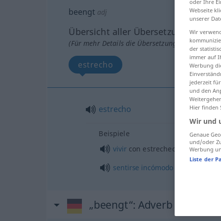
oder Ihre E
Webseite kli
beengt
adj
unserer Dat
Übersicht aller Übersetzungen
Wir verwend
kommunizier
(Für mehr Details die Übersetzung anklicken/an
der statist
immer auf I
estrecho
Werbung die
Einverständ
jederzeit f
und den Anp
Weitergehen
Hier finden
estrecho
Wir und 
Beispiele
Genaue Geol
und/oder Zu
vivir
con estrecheces
Werbung und
Liste der P
sentirse
incómodo
„beengt“
: Adverb