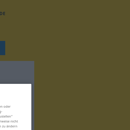
DE
en oder
g-
ustellen“
rweise nicht
en zu ändern