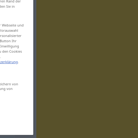
eren Rand der
den Sie in
er Webseite und
 Vorauswahl
sonalisierter
Button Ihr
Einwilligung
zu den Cookies
.
zerklärung
.
eichern von
sung von