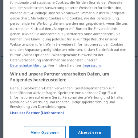
funktionale und statistische Cookies, die für den Betrieb der Webseite
und der statistischen Auswertung unserer Webseite erforderlich sind,
beansprucht
adj
werden auf Grundlage unserer Vorauswahl immer auf Ihrem Endgerät
gespeichert. Marketing-Cookies und Cookies, die der Bereitstellung
Übersicht aller Übersetzungen
personalisierter Werbung dienen, werden nur gespeichert, wenn Sie uns
(Für mehr Details die Übersetzung anklicken/antippen)
durch einen Klick auf den „Akzeptieren“-Button Ihr Einverständnis
geben. Klicken Sie ansonsten auf „Fortfahren ohne Akzeptieren“. Sie
können Ihre Einwilligung jederzeit für zukünftige Besuche unserer
ocupado, atareado
Webseite widerrufen. Wenn Sie weitere Informationen zu den Cookies
und den Anpassungsmöglichkeiten möchten, klicken Sie einfach auf den
Button „Mehr Optionen“. Weitergehende Hinweise zu der
Datenverarbeitung entnehmen Sie ansonsten unserer
Datenschutzerklärung
. Hier finden Sie unser
Impressum
.
ocupado
,
atareado
beansprucht
Wir und unsere Partner verarbeiten Daten, um
Folgendes bereitzustellen:
Genaue Geolocation-Daten verwenden. Geräteeigenschaften zur
Identifikation aktiv abfragen. Speichern von und/oder Zugriff auf
Informationen auf einem Gerät. Personalisierte Werbung und Inhalte,
Messung von Werbung und Inhalten, Zielgruppenforschung und
Entwicklung von Dienstleistungen.
Liste der Partner (Lieferanten)
Mehr Optionen
Akzeptieren