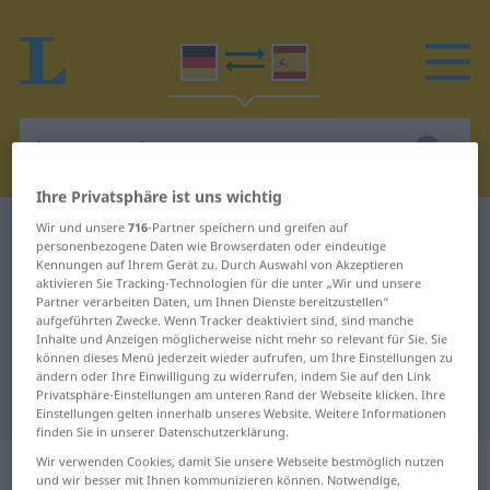
Ihre Privatsphäre ist uns wichtig
Wir und unsere
716
-Partner speichern und greifen auf
Deutsch-Spanisch Wörterbuch
beansprucht
personenbezogene Daten wie Browserdaten oder eindeutige
Deutsch-Spanisch Übersetzung für
Kennungen auf Ihrem Gerät zu. Durch Auswahl von Akzeptieren
aktivieren Sie Tracking-Technologien für die unter „Wir und unsere
"beansprucht"
Partner verarbeiten Daten, um Ihnen Dienste bereitzustellen“
aufgeführten Zwecke. Wenn Tracker deaktiviert sind, sind manche
Inhalte und Anzeigen möglicherweise nicht mehr so relevant für Sie. Sie
können dieses Menü jederzeit wieder aufrufen, um Ihre Einstellungen zu
"beansprucht" Spanisch
ändern oder Ihre Einwilligung zu widerrufen, indem Sie auf den Link
Privatsphäre-Einstellungen am unteren Rand der Webseite klicken. Ihre
Übersetzung
Einstellungen gelten innerhalb unseres Website. Weitere Informationen
finden Sie in unserer Datenschutzerklärung.
„beansprucht“
: Adjektiv
Wir verwenden Cookies, damit Sie unsere Webseite bestmöglich nutzen
und wir besser mit Ihnen kommunizieren können. Notwendige,