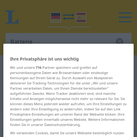
Ihre Privatsphäre ist uns wichtig
Deutsch-Spanisch Wörterbuch
Batterie
Wir und unsere
716
-Partner speichern und greifen auf
personenbezogene Daten wie Browserdaten oder eindeutige
Deutsch-Spanisch Übersetzung für
Kennungen auf Ihrem Gerät zu. Durch Auswahl von Akzeptieren
"Batterie"
aktivieren Sie Tracking-Technologien für die unter „Wir und unsere
Partner verarbeiten Daten, um Ihnen Dienste bereitzustellen“
aufgeführten Zwecke. Wenn Tracker deaktiviert sind, sind manche
Inhalte und Anzeigen möglicherweise nicht mehr so relevant für Sie. Sie
"Batterie" Spanisch Übersetzung
können dieses Menü jederzeit wieder aufrufen, um Ihre Einstellungen zu
ändern oder Ihre Einwilligung zu widerrufen, indem Sie auf den Link
Privatsphäre-Einstellungen am unteren Rand der Webseite klicken. Ihre
„Batterie“
: Femininum
Einstellungen gelten innerhalb unseres Website. Weitere Informationen
finden Sie in unserer Datenschutzerklärung.
Wir verwenden Cookies, damit Sie unsere Webseite bestmöglich nutzen
Batterie
[batəˈriː]
f
<
Batterie
;
Batterien
>