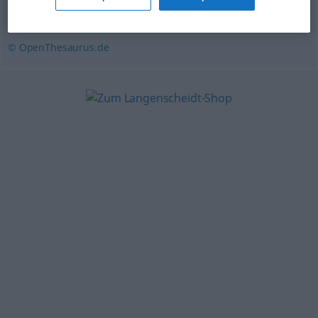
Konzentration
,
Ansammlung
© OpenThesaurus.de