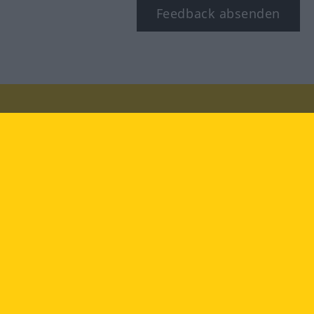
Feedback absenden
Besuchen Sie uns auf:
facebook
YouTube
Instagram
Langenscheidt
NUTZUNGSBEDINGUNGEN
DATENSCHUTZBESTIMMUNGEN