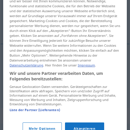
und wir besser mit Ihnen kommunizieren können. Notwendige,
funktionale und statistische Cookies, die für den Betrieb der Webseite
Übersicht aller Übersetzungen
und der statistischen Auswertung unserer Webseite erforderlich sind,
werden auf Grundlage unserer Vorauswahl immer auf Ihrem Endgerät
(Für mehr Details die Übersetzung anklicken/antippen)
gespeichert. Marketing-Cookies und Cookies, die der Bereitstellung
personalisierter Werbung dienen, werden nur gespeichert, wenn Sie uns
pila, batería
batería
durch einen Klick auf den „Akzeptieren“-Button Ihr Einverständnis
geben. Klicken Sie ansonsten auf „Fortfahren ohne Akzeptieren“. Sie
können Ihre Einwilligung jederzeit für zukünftige Besuche unserer
Webseite widerrufen. Wenn Sie weitere Informationen zu den Cookies
und den Anpassungsmöglichkeiten möchten, klicken Sie einfach auf den
Button „Mehr Optionen“. Weitergehende Hinweise zu der
pila
f
Batterie
Datenverarbeitung entnehmen Sie ansonsten unserer
ELEK
Datenschutzerklärung
. Hier finden Sie unser
Impressum
.
Wir und unsere Partner verarbeiten Daten, um
batería
f
Batterie
AUTO
MIL
Folgendes bereitzustellen:
Genaue Geolocation-Daten verwenden. Geräteeigenschaften zur
Identifikation aktiv abfragen. Speichern von und/oder Zugriff auf
batería
f
Batterie
(≈ Reihe)
FAM
FIG
Informationen auf einem Gerät. Personalisierte Werbung und Inhalte,
Messung von Werbung und Inhalten, Zielgruppenforschung und
Entwicklung von Dienstleistungen.
Liste der Partner (Lieferanten)
Synonyme für "Batterie"
Mehr Optionen
Akzeptieren