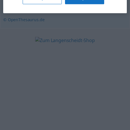
Kid (ugs., engl.)
,
Teenie
,
Teenager (weibl.)
© OpenThesaurus.de