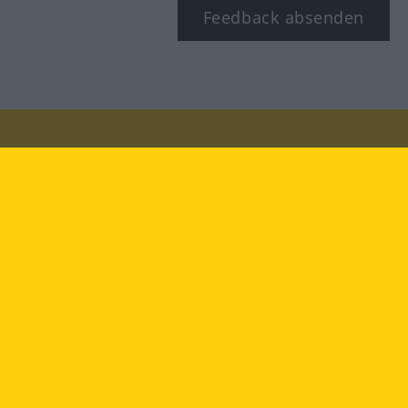
Feedback absenden
Besuchen Sie uns auf:
facebook
YouTube
Instagram
Langenscheidt
NUTZUNGSBEDINGUNGEN
DATENSCHUTZBESTIMMUNGEN