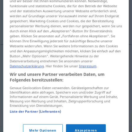
und wir besser mit Ihnen kommunizieren können. Notwendige,
funktionale und statistische Cookies, die für den Betrieb der Webseite
Übersicht aller Übersetzungen
und der statistischen Auswertung unserer Webseite erforderlich sind,
werden auf Grundlage unserer Vorauswahl immer auf Ihrem Endgerät
(Für mehr Details die Übersetzung anklicken/antippen)
gespeichert. Marketing-Cookies und Cookies, die der Bereitstellung
personalisierter Werbung dienen, werden nur gespeichert, wenn Sie uns
pescado frito
pollita, niña yeyé
durch einen Klick auf den „Akzeptieren“-Button Ihr Einverständnis
geben. Klicken Sie ansonsten auf „Fortfahren ohne Akzeptieren“. Sie
können Ihre Einwilligung jederzeit für zukünftige Besuche unserer
Webseite widerrufen. Wenn Sie weitere Informationen zu den Cookies
und den Anpassungsmöglichkeiten möchten, klicken Sie einfach auf den
Button „Mehr Optionen“. Weitergehende Hinweise zu der
pescado
m
frito
Backfisch
Datenverarbeitung entnehmen Sie ansonsten unserer
GASTR
Datenschutzerklärung
. Hier finden Sie unser
Impressum
.
Wir und unsere Partner verarbeiten Daten, um
Folgendes bereitzustellen:
pollita
f
Backfisch
Mädchen
UMG
FIG
Genaue Geolocation-Daten verwenden. Geräteeigenschaften zur
Identifikation aktiv abfragen. Speichern von und/oder Zugriff auf
niña
f
yeyé
Backfisch
Mädchen
UMG
FIG
Informationen auf einem Gerät. Personalisierte Werbung und Inhalte,
Messung von Werbung und Inhalten, Zielgruppenforschung und
Entwicklung von Dienstleistungen.
Liste der Partner (Lieferanten)
Synonyme für "Backfisch"
Mehr Optionen
Akzeptieren