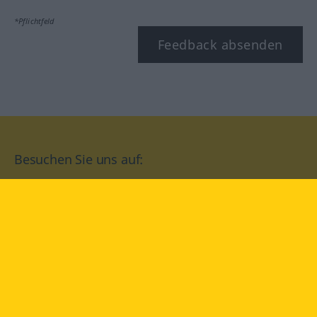
*Pflichtfeld
Feedback absenden
Besuchen Sie uns auf:
facebook
YouTube
Instagram
Langenscheidt