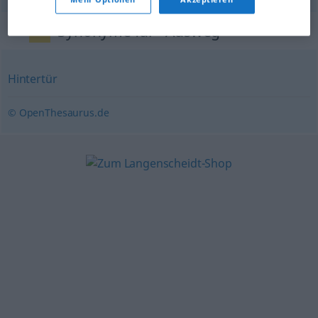
Synonyme für "Ausweg"
Hintertür
© OpenThesaurus.de