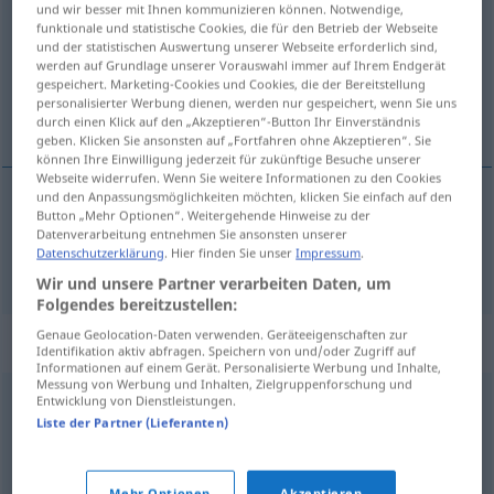
und wir besser mit Ihnen kommunizieren können. Notwendige,
funktionale und statistische Cookies, die für den Betrieb der Webseite
Übersicht aller Übersetzungen
und der statistischen Auswertung unserer Webseite erforderlich sind,
werden auf Grundlage unserer Vorauswahl immer auf Ihrem Endgerät
(Für mehr Details die Übersetzung anklicken/antippen)
gespeichert. Marketing-Cookies und Cookies, die der Bereitstellung
personalisierter Werbung dienen, werden nur gespeichert, wenn Sie uns
salida
durch einen Klick auf den „Akzeptieren“-Button Ihr Einverständnis
geben. Klicken Sie ansonsten auf „Fortfahren ohne Akzeptieren“. Sie
können Ihre Einwilligung jederzeit für zukünftige Besuche unserer
Webseite widerrufen. Wenn Sie weitere Informationen zu den Cookies
und den Anpassungsmöglichkeiten möchten, klicken Sie einfach auf den
Button „Mehr Optionen“. Weitergehende Hinweise zu der
salida
f
(
de
)
Ausweg
aus
a.
FIG
Datenverarbeitung entnehmen Sie ansonsten unserer
Datenschutzerklärung
. Hier finden Sie unser
Impressum
.
Wir und unsere Partner verarbeiten Daten, um
Folgendes bereitzustellen:
Genaue Geolocation-Daten verwenden. Geräteeigenschaften zur
Beispielsätze für "Ausweg"
Identifikation aktiv abfragen. Speichern von und/oder Zugriff auf
Informationen auf einem Gerät. Personalisierte Werbung und Inhalte,
Messung von Werbung und Inhalten, Zielgruppenforschung und
Entwicklung von Dienstleistungen.
letzter Ausweg
Liste der Partner (Lieferanten)
último
recurso
m
última
salida
f
Mehr Optionen
Akzeptieren