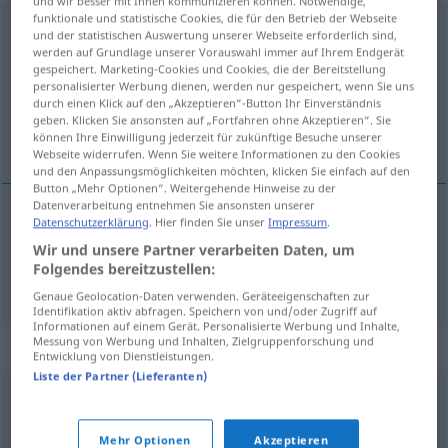
und wir besser mit Ihnen kommunizieren können. Notwendige,
funktionale und statistische Cookies, die für den Betrieb der Webseite
Ausgabeaufschlag
m
und der statistischen Auswertung unserer Webseite erforderlich sind,
werden auf Grundlage unserer Vorauswahl immer auf Ihrem Endgerät
Übersicht aller Übersetzungen
gespeichert. Marketing-Cookies und Cookies, die der Bereitstellung
personalisierter Werbung dienen, werden nur gespeichert, wenn Sie uns
(Für mehr Details die Übersetzung anklicken/antippen)
durch einen Klick auf den „Akzeptieren“-Button Ihr Einverständnis
geben. Klicken Sie ansonsten auf „Fortfahren ohne Akzeptieren“. Sie
prima de emisión
können Ihre Einwilligung jederzeit für zukünftige Besuche unserer
Webseite widerrufen. Wenn Sie weitere Informationen zu den Cookies
und den Anpassungsmöglichkeiten möchten, klicken Sie einfach auf den
Button „Mehr Optionen“. Weitergehende Hinweise zu der
Datenverarbeitung entnehmen Sie ansonsten unserer
Datenschutzerklärung
. Hier finden Sie unser
Impressum
.
prima
f
de
emisión
Ausgabeaufschlag
FIN
Wir und unsere Partner verarbeiten Daten, um
Folgendes bereitzustellen:
Fondssparen
Genaue Geolocation-Daten verwenden. Geräteeigenschaften zur
Identifikation aktiv abfragen. Speichern von und/oder Zugriff auf
Informationen auf einem Gerät. Personalisierte Werbung und Inhalte,
Messung von Werbung und Inhalten, Zielgruppenforschung und
Synonyme für "Ausgabeaufschlag"
Entwicklung von Dienstleistungen.
Liste der Partner (Lieferanten)
Aufpreis
,
Agio
,
Aufschlag
,
Aufgeld
Mehr Optionen
Akzeptieren